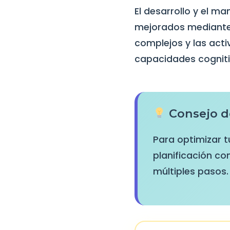
El desarrollo y el m
mejorados mediante 
complejos y las act
capacidades cogniti
Consejo d
Para optimizar t
planificación co
múltiples pasos.