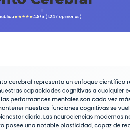
público
★★★★★
4.8/5 (1,247 opiniones)
to cerebral representa un enfoque científico r
nuestras capacidades cognitivas a cualquier e
as performances mentales son cada vez más 
mantener nuestras funciones cognitivas se vuel
ienestar diario. Las neurociencias modernas n
o posee una notable plasticidad, capaz de re