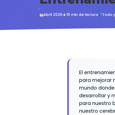
Abril 2026
15 min de lectura
Todo 
El entrenamien
para mejorar 
mundo donde l
desarrollar y 
para nuestro b
nuestro cerebr