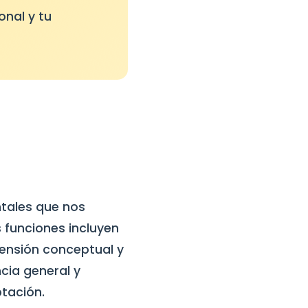
onal y tu
ntales que nos
 funciones incluyen
rensión conceptual y
cia general y
tación.