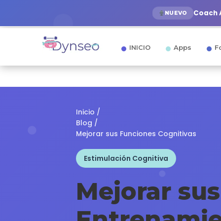
Coach A
NUEVO
INICIO
Apps
F
Inicio
/
Blog
/
Mejorar sus Funciones Cognitivas
Estimulación Cognitiva
Mejorar su
Entrenamie