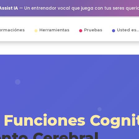
ssist IA
— Un entrenador vocal que juega con tus seres queri
ormaciónes
Herramientas
Pruebas
Usted es
s
Funciones Cogni
nto Cerebral