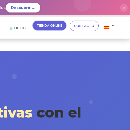
dos
✕
Descubrir →
TIENDA ONLINE
CONTACTO
…
BLOG
tivas
con el