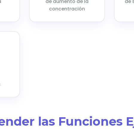
a
de aumento de la
de 
concentración
+
s
ender las Funciones E