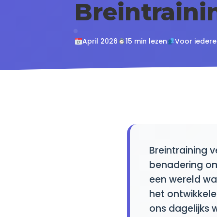
Breintraini
April 2026
15 min lezen
Voor ieder
Breintraining 
benadering om 
een wereld wa
het ontwikkele
ons dagelijks