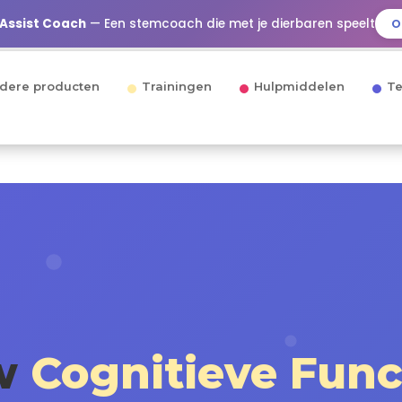
 Assist Coach
— Een stemcoach die met je dierbaren speelt
O
dere producten
Trainingen
Hulpmiddelen
Te
uw
Cognitieve Func