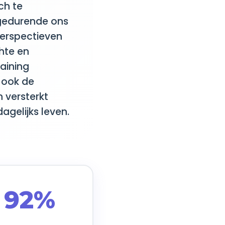
ch te
 gedurende ons
erspectieven
hte en
aining
 ook de
 versterkt
gelijks leven.
92%