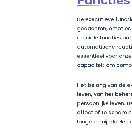
Functies
De executieve funct
gedachten, emoties 
cruciale functies omv
automatische reactie
essentieel voor onz
capaciteit om compl
Het belang van de ex
leven, van het beher
persoonlijke leven. 
effectief te schakel
langetermijndoelen 