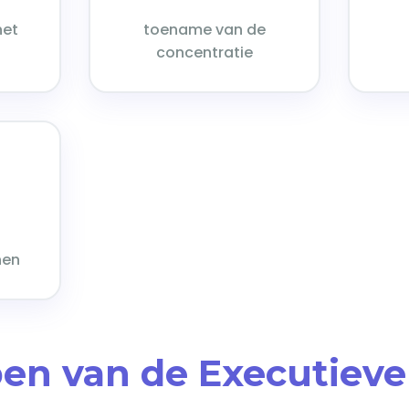
het
toename van de
concentratie
+
nen
jpen van de Executieve