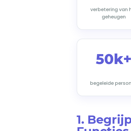
verbetering van 
geheugen
50k
begeleide perso
1. Begri