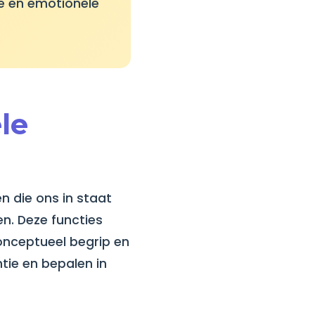
le en emotionele
le
n die ons in staat
en. Deze functies
onceptueel begrip en
tie en bepalen in