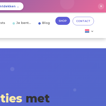
✕
ntdekken →
SHOP
CONTACT
sts
Je bent…
Blog
ties
met