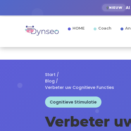
AI
NIEUW
HOME
Coach
An
Start
/
Blog
/
Verbeter uw Cognitieve Functies
Cognitieve Stimulatie
Verbeter 