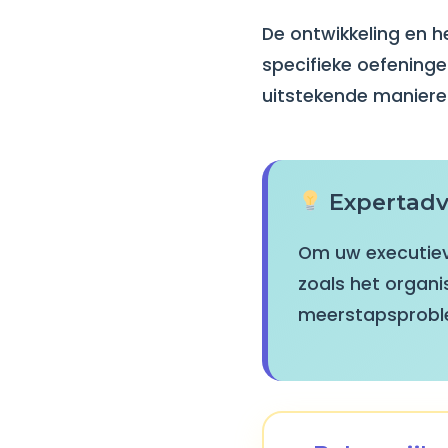
De ontwikkeling en h
specifieke oefeningen
uitstekende maniere
Expertadv
Om uw executieve
zoals het organi
meerstapsproblem