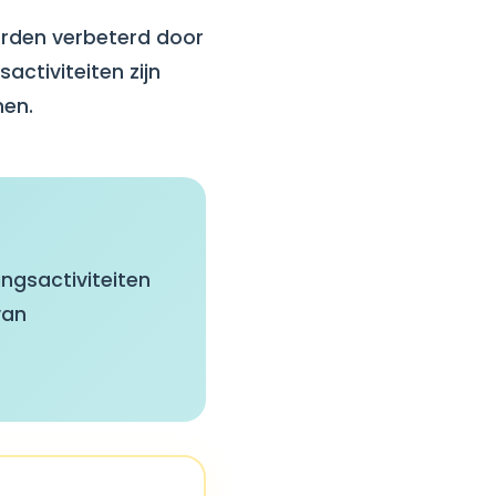
orden verbeterd door
activiteiten zijn
nen.
ngsactiviteiten
van