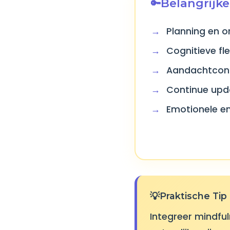
Belangrijk
Planning en o
Cognitieve fl
Aandachtcont
Continue upd
Emotionele e
Praktische Tip
Integreer mindful