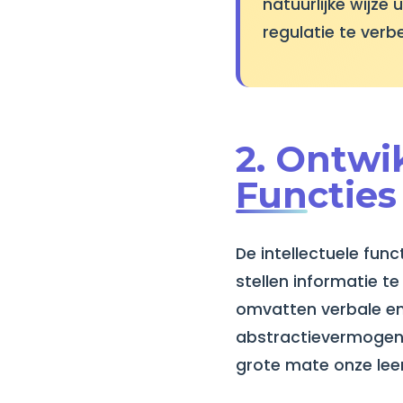
natuurlijke wijz
regulatie te verb
2. Ontwi
Functies
De intellectuele fun
stellen informatie t
omvatten verbale en
abstractievermogen.
grote mate onze lee