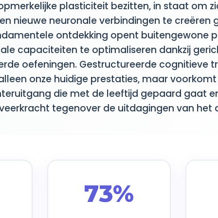
merkelijke plasticiteit bezitten, in staat om zi
 en nieuwe neuronale verbindingen te creëren
undamentele ontdekking opent buitengewone p
e capaciteiten te optimaliseren dankzij geric
rde oefeningen. Gestructureerde cognitieve tr
 alleen onze huidige prestaties, maar voorkomt
teruitgang die met de leeftijd gepaard gaat en
eerkracht tegenover de uitdagingen van het da
73%