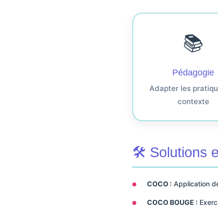
📚
Pédagogie
Adapter les pratiq
contexte
🛠️ Solutions
COCO :
Application de
COCO BOUGE :
Exerci