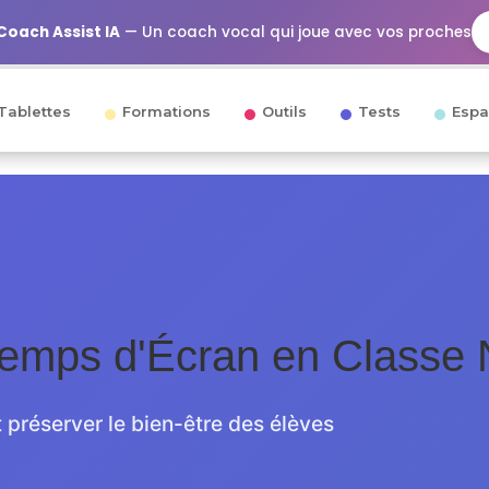
Coach Assist IA
— Un coach vocal qui joue avec vos proches
Tablettes
Formations
Outils
Tests
Espa
Temps d'Écran en Classe
 préserver le bien-être des élèves