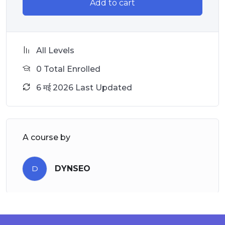
Add to cart
All Levels
0 Total Enrolled
6 मई 2026 Last Updated
A course by
D
DYNSEO