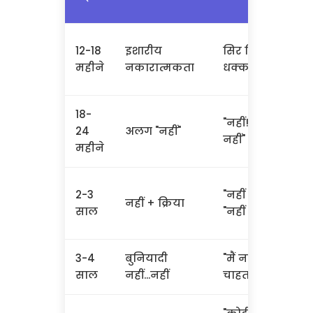
12-18
इशारीय
सिर हिलाना,
महीने
नकारात्मकता
धक्का देना
18-
"नहीं!", "यह
24
अलग "नहीं"
नहीं"
महीने
2-3
"नहीं खाना",
नहीं + क्रिया
साल
"नहीं सोना"
3-4
बुनियादी
"मैं नहीं
साल
नहीं...नहीं
चाहता"