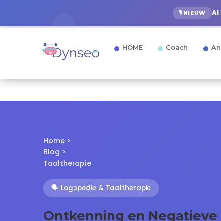
AI
🎙️ NIEUW
HOME
Coach
An
Home
>
Blog
>
Taaltherapie
🗣️ Logopedie & Taaltherapie
Ontkenning en Negatieve 