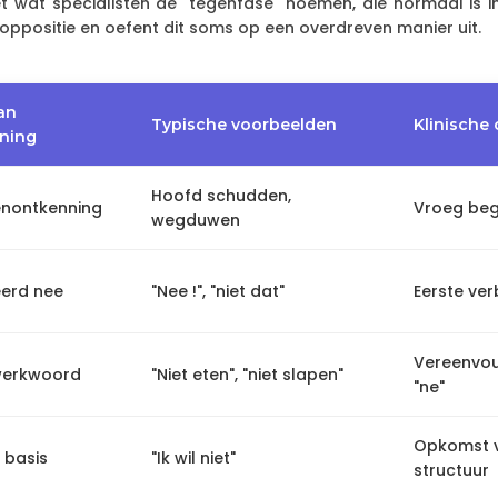
wat specialisten de "tegenfase" noemen, die normaal is in
oppositie en oefent dit soms op een overdreven manier uit.
an
Typische voorbeelden
Klinische 
ning
Hoofd schudden,
nontkenning
Vroeg beg
wegduwen
eerd nee
"Nee !", "niet dat"
Eerste ver
Vereenvou
 werkwoord
"Niet eten", "niet slapen"
"ne"
Opkomst v
t basis
"Ik wil niet"
structuur