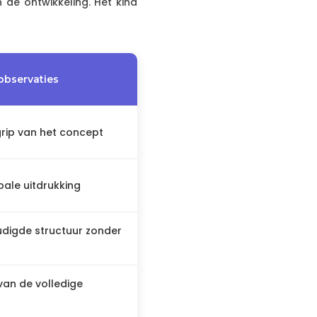
 de ontwikkeling. Het kind
observaties
rip van het concept
bale uitdrukking
digde structuur zonder
an de volledige