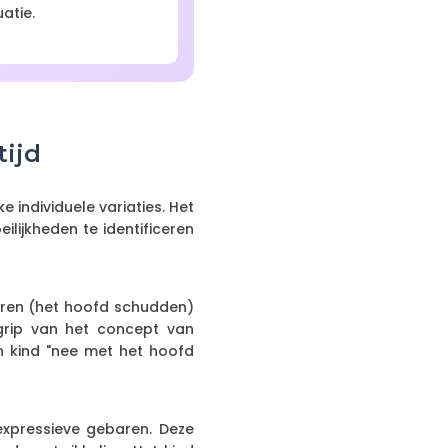
atie.
tijd
individuele variaties. Het
lijkheden te identificeren
aren (het hoofd schudden)
egrip van het concept van
n kind "nee met het hoofd
expressieve gebaren. Deze