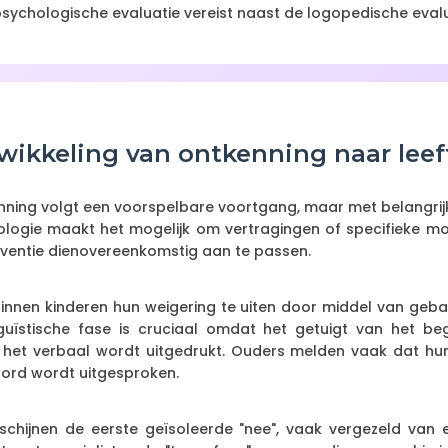
sychologische evaluatie vereist naast de logopedische evalu
wikkeling van ontkenning naar leef
nning volgt een voorspelbare voortgang, maar met belangrijke 
logie maakt het mogelijk om vertragingen of specifieke moei
rventie dienovereenkomstig aan te passen.
nnen kinderen hun weigering te uiten door middel van geb
nguïstische fase is cruciaal omdat het getuigt van het b
t het verbaal wordt uitgedrukt. Ouders melden vaak dat hu
oord wordt uitgesproken.
hijnen de eerste geïsoleerde "nee", vaak vergezeld van 