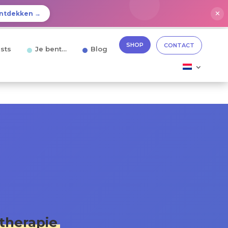
✕
ntdekken →
SHOP
CONTACT
sts
Je bent…
Blog
ltherapie