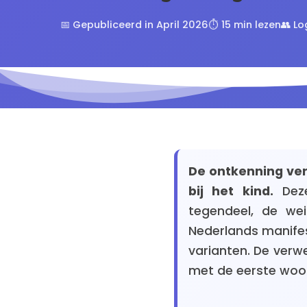
📅 Gepubliceerd in April 2026
⏱️ 15 min lezen
👥 L
De ontkenning ve
bij het kind.
Deze
tegendeel, de wei
Nederlands manifest
varianten. De verwe
met de eerste woor