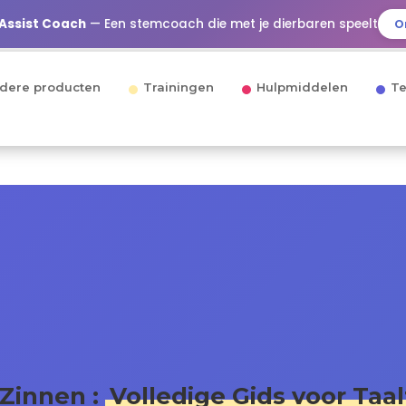
 Assist Coach
— Een stemcoach die met je dierbaren speelt
O
dere producten
Trainingen
Hulpmiddelen
Te
Zinnen :
Volledige Gids voor Taa