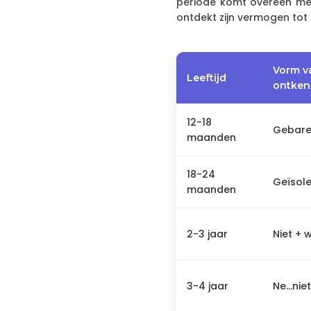
periode komt overeen met 
ontdekt zijn vermogen tot 
Vorm v
Leeftijd
ontken
12-18
Gebare
maanden
18-24
Geïsol
maanden
2-3 jaar
Niet +
3-4 jaar
Ne...nie