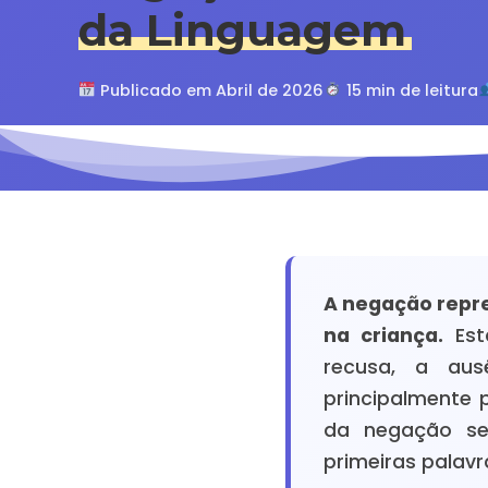
da Linguagem
Publicado em Abril de 2026
15 min de leitura
A negação repr
na criança.
Esta
recusa, a aus
principalmente 
da negação se
primeiras palavr