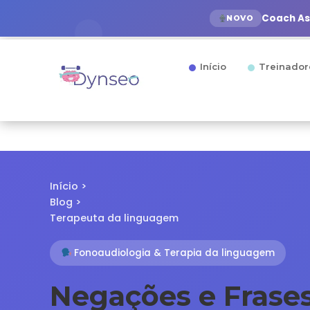
Coach Ass
NOVO
Início
Treinador
Início
>
Blog
>
Terapeuta da linguagem
Fonoaudiologia & Terapia da linguagem
Negações e Frase