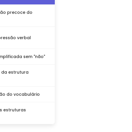
ão precoce do
pressão verbal
implificada sem "não"
 da estrutura
ção do vocabulário
s estruturas
s