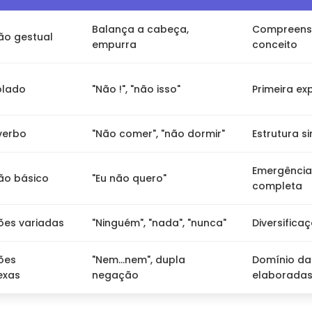
Balança a cabeça,
Compreens
o gestual
empurra
conceito
olado
"Não !", "não isso"
Primeira ex
verbo
"Não comer", "não dormir"
Estrutura s
Emergência
não básico
"Eu não quero"
completa
es variadas
"Ninguém", "nada", "nunca"
Diversifica
ões
"Nem...nem", dupla
Domínio da
exas
negação
elaborada