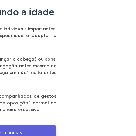
undo a idade
individuais importantes.
específicas e adaptar a
ançar a cabeça) ou sons.
e negação antes mesmo de
beça em não" muito antes
 acompanhados de gestos
de oposição", normal no
maneira excessiva.
s clínicas