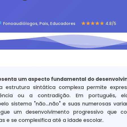
Fonoaudiólogos, Pais, Educadores
4.8/5
esenta um aspecto fundamental do desenvolvim
 estrutura sintática complexa permite expre
ência ou a contradição. Em português, el
pelo sistema "não...não" e suas numerosas varia
gue um desenvolvimento progressivo que c
as e se complexifica até a idade escolar.