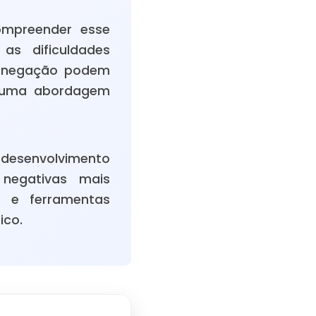
ompreender esse
as dificuldades
da negação podem
e uma abordagem
 desenvolvimento
 negativas mais
s e ferramentas
ico.