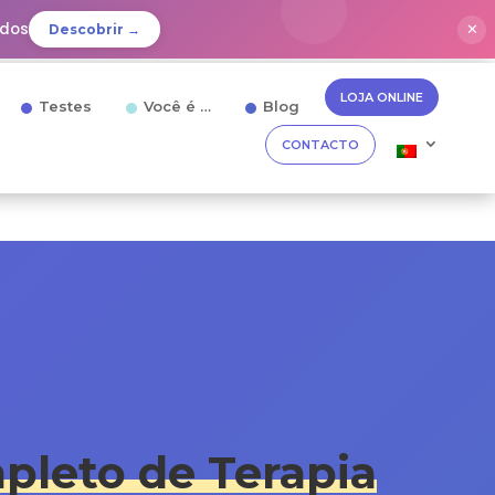
idos
✕
Descobrir →
LOJA ONLINE
Testes
Você é …
Blog
CONTACTO
pleto de Terapia