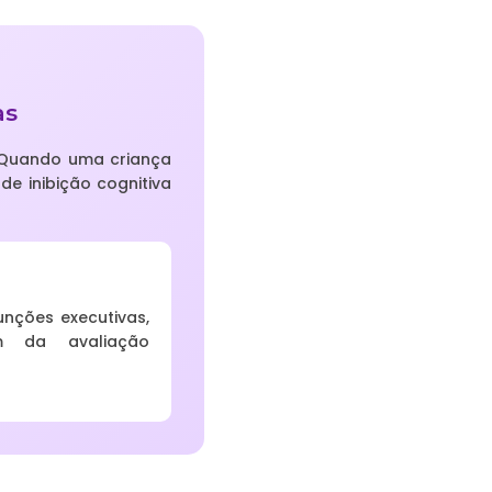
as
. Quando uma criança
de inibição cognitiva
nções executivas,
m da avaliação