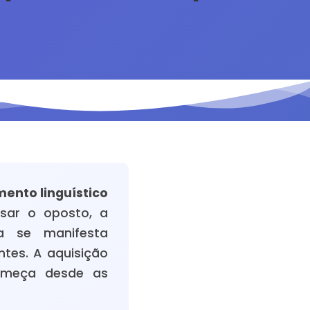
ento linguístico
ssar o oposto, a
a se manifesta
ntes. A aquisição
omeça desde as