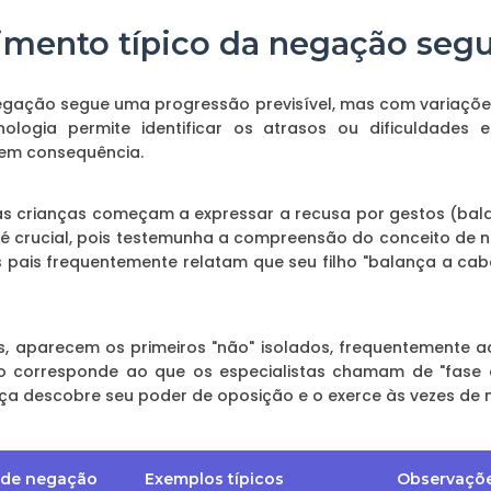
mento típico da negação seg
gação segue uma progressão previsível, mas com variações 
logia permite identificar os atrasos ou dificuldades 
 em consequência.
, as crianças começam a expressar a recusa por gestos (bal
ca é crucial, pois testemunha a compreensão do conceito d
s pais frequentemente relatam que seu filho "balança a ca
es, aparecem os primeiros "não" isolados, frequentemente
odo corresponde ao que os especialistas chamam de "fase 
ça descobre seu poder de oposição e o exerce às vezes de 
 de negação
Exemplos típicos
Observaçõe