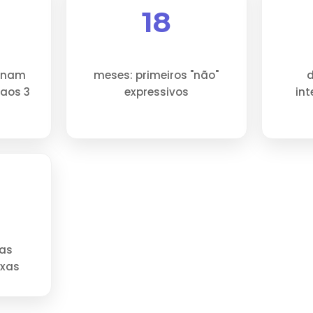
18
minam
meses: primeiros "não"
aos 3
expressivos
in
das
exas