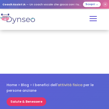
✕
Coach Assist IA
— Un coach vocale che gioca con i tuoi cari
Scopri →
Home
>
Blog
> I benefici dell'
attività fisica
per le
persone anziane
Salute & Benessere