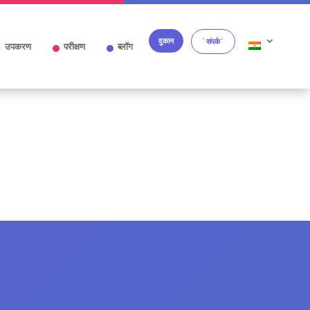
दुकान
`संपर्क`
उपकरण
परीक्षण
ब्लॉग