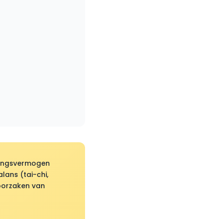
dingsvermogen
lans (tai-chi,
 oorzaken van