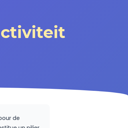
ctiviteit
 pour de
stitue un pilier