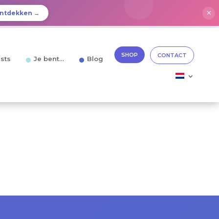
✕
ntdekken →
SHOP
CONTACT
sts
Je bent…
Blog