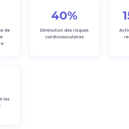
40%
ue de
Diminution des risques
Acti
ne
cardiovasculaires
r
re
l les
t