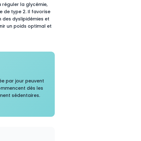
 réguler la glycémie,
e de type 2. Il favorise
n des dyslipidémies et
ir un poids optimal et
ée par jour peuvent
commencent dès les
ment sédentaires.