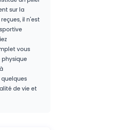
nt sur la
eçues, il n'est
sportive
iez
mplet vous
e physique
 à
t quelques
lité de vie et