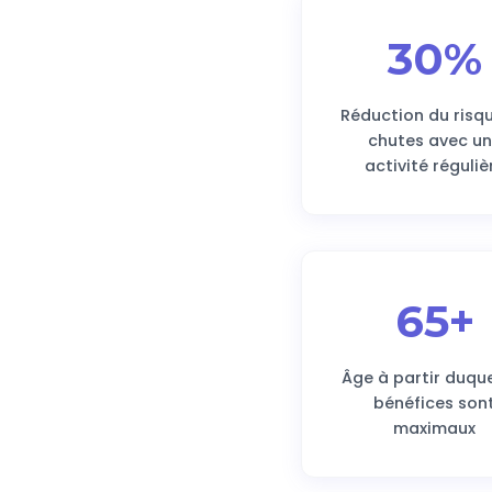
30%
Réduction du risq
chutes avec u
activité réguliè
65+
Âge à partir duque
bénéfices son
maximaux