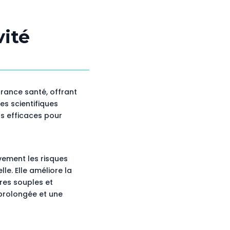
vité
urance santé, offrant
es scientifiques
us efficaces pour
ivement les risques
le. Elle améliore la
res souples et
 prolongée et une