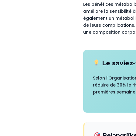
Les bénéfices métaboliq
améliore la sensibilité à
également un métabolism
de leurs complications.
une composition corpor
Le saviez-
Selon l'Organisatio
réduire de 30% le 
premières semaines
Belangrijk