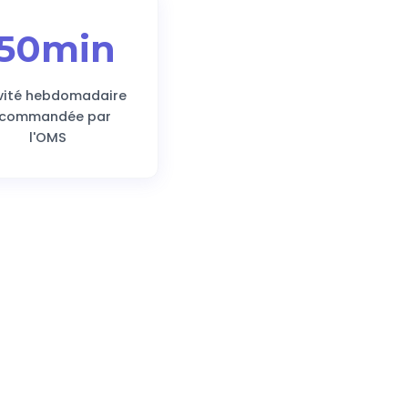
150min
vité hebdomadaire
ecommandée par
l'OMS