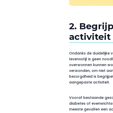
2. Begrij
activiteit
Ondanks de duidelijke vo
levensstijl is geen nood
overwonnen kunnen word
verwonden, om niet aan
bezorgdheid is begrijpel
aangepaste activiteit.
Vooraf bestaande gezo
diabetes of evenwichtss
meeste gevallen een aan