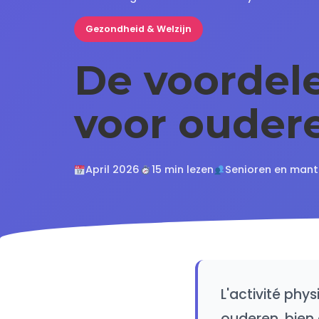
Gezondheid & Welzijn
De voordel
voor ouder
April 2026
15 min lezen
Senioren en mant
L'activité phy
ouderen, bien a