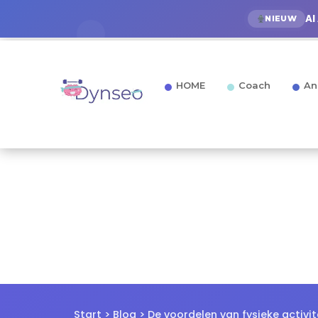
AI
NIEUW
HOME
Coach
An
Start
>
Blog
> De voordelen van fysieke activi