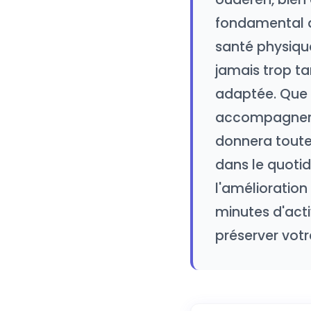
fondamental d'
santé physique
jamais trop t
adaptée. Que v
accompagner 
donnera toutes
dans le quotid
l'amélioratio
minutes d'acti
préserver votr