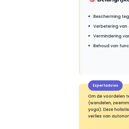
Bescherming tege
Verbetering van 
Vermindering van
Behoud van funct
Expertadvies
Om de voordelen te
(wandelen, zwemmen
yoga). Deze holist
verlies van autonom