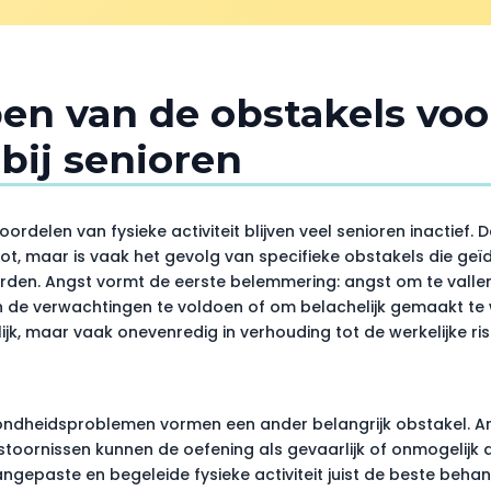
pen van de obstakels voo
 bij senioren
ordelen van fysieke activiteit blijven veel senioren inactief. 
lot, maar is vaak het gevolg van specifieke obstakels die geï
en. Angst vormt de eerste belemmering: angst om te vallen
 de verwachtingen te voldoen of om belachelijk gemaakt te
ijk, maar vaak onevenredig in verhouding tot de werkelijke ris
ndheidsproblemen vormen een ander belangrijk obstakel. Ar
toornissen kunnen de oefening als gevaarlijk of onmogelijk do
gepaste en begeleide fysieke activiteit juist de beste beha