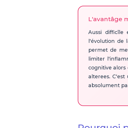
L'avantâge 
Aussi difficîl
l'évolution de
permet de met
limiter l'inf
cognitive alors
alterees. C'est
absolument pas 
Pourquoi p