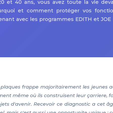
0 et 40 ans, vous avez toute la vie dev
urquoi et comment protéger vos foncti
tenant avec les programmes EDITH et JOE
 plaques frappe majoritairement les jeunes a
ent même où ils construisent leur çarriere, f
jets d'avenir. Recevoir ce diagnostic a cet â
, mais c'est aussi une opportunite unique : ce