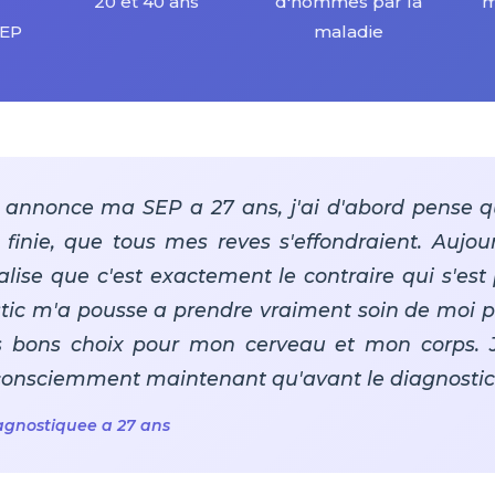
20 et 40 ans
d'hommes par la
m
SEP
maladie
annonce ma SEP a 27 ans, j'ai d'abord pense q
inie, que tous mes reves s'effondraient. Aujour
realise que c'est exactement le contraire qui s'e
stic m'a pousse a prendre vraiment soin de moi p
les bons choix pour mon cerveau et mon corps. J
consciemment maintenant qu'avant le diagnostic
iagnostiquee a 27 ans