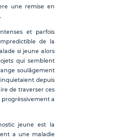
nere une remise en
.
ntenses et parfois
impredictible de la
alade si jeune alors
ojets qui semblent
trange soulâgement
inquietaient depuis
ire de traverser ces
nt progrèssivement a
ostic jeune est la
ement a une maladie