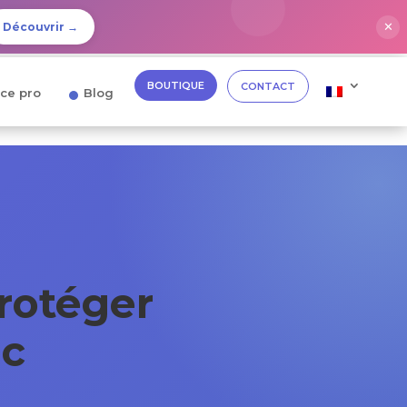
✕
Découvrir →
BOUTIQUE
CONTACT
ce pro
Blog
Protéger
ic