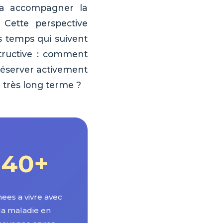
 va accompagner la
 Cette perspective
s temps qui suivent
structive : comment
réserver activement
 très long terme ?
40+
ees a vivre avec
la maladie en