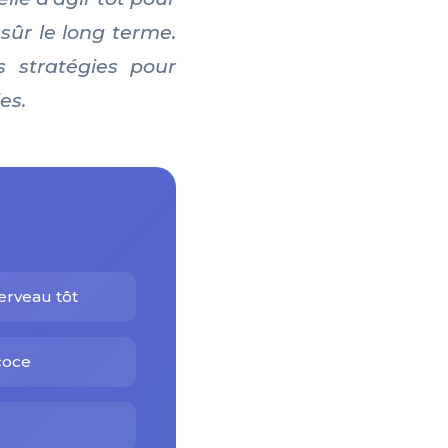
sûr le long terme.
s stratégies pour
es.
erveau tôt
coce