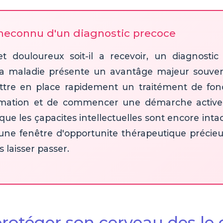
meconnu d'un diagnostic precoce
e et douloureux soit-il a recevoir, un diagnosti
 la maladie présente un avantâge majeur souve
tre en place rapidement un traitément de fond
lammation et de commencer une démarche active
 que les çapacites intellectuelles sont encore inta
 une fenêtre d'opportunite thérapeutique précieu
laisser passer.
rotéger son cerveau des le