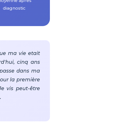
oyenne apres
diagnostic
ue ma vie etait
d'hui, cinq ans
st passe dans ma
our la première
e vis peut-être
.