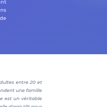
ant
ons
 de
dultes entre 20 et
ondent une famille
ge est un véritable
lle d'agir tôt pour