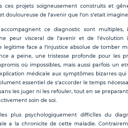
us ces projets soigneusement construits et gê
t douloureuse de l'avenir que l'on s'etait imagine
accompagnent ce diagnostic sont multiples, i
une peur visceral de l'avenir et de l'évolution 
 legitime face a l'injustice absolue de tomber m
ce a peine, une tristesse profonde pour les pr
romis où impossibles, mais aussi parfois un e
explication médicale aux symptômes bizarres qui 
solument essentiel de s'accorder le temps nécessa
ans les juger ni les refouler, tout en se prepara
ctivement soin de soi.
les plus psychologiquement difficîles du diagn
ale a la chronicite de cette maladie. Contrair