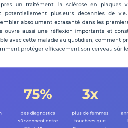
apres un traitément, la sclérose en plaques
potentiellement plusieurs decennies de vie.
sembler absolument ecrasanté dans les premier
le ouvre aussi une réflexion importante et con
sible avec cette maladie au quotidien, comment p
comment protéger efficacement son cerveau sûr le
75%
3x
n
des diagnostics
plus de femmes
ann
sûrviennent entre
touchees que