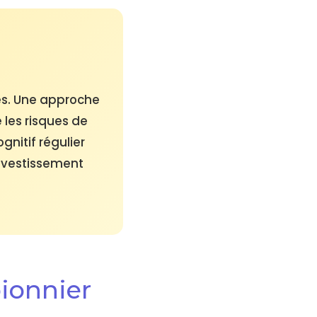
rés. Une approche
les risques de
nitif régulier
nvestissement
pionnier