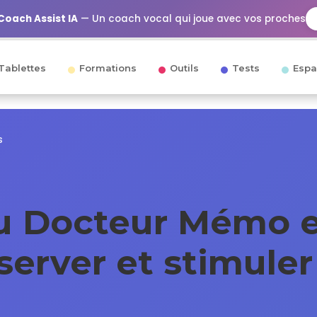
Coach Assist IA
— Un coach vocal qui joue avec vos proches
Tablettes
Formations
Outils
Tests
Espa
s
du Docteur Mémo 
server et stimuler