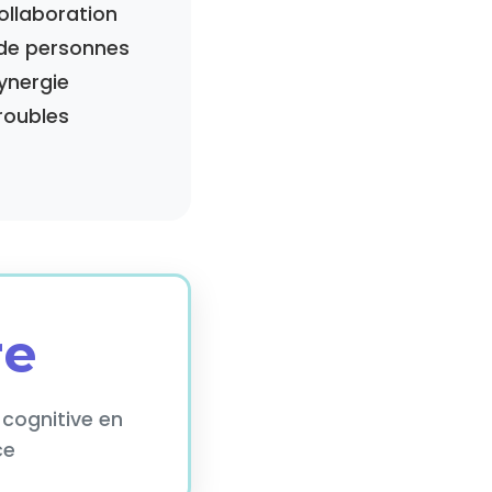
ollaboration
 de personnes
ynergie
roubles
re
e cognitive en
ce