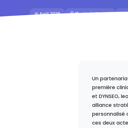
📅 Avril 2026
⏱️ 15 min de lecture
👥 
Un partenaria
première clini
et DYNSEO, le
alliance stra
personnalisé 
ces deux acte