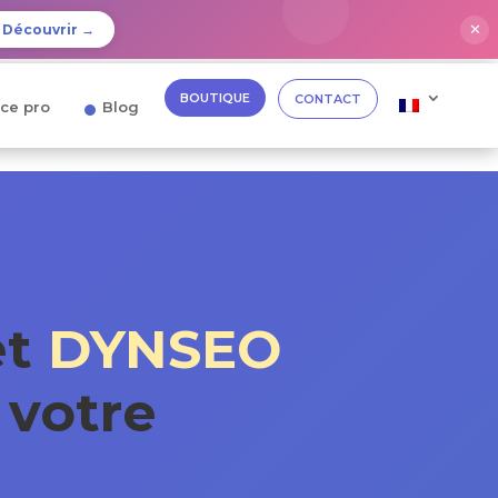
✕
Découvrir →
BOUTIQUE
CONTACT
ce pro
Blog
et
DYNSEO
 votre