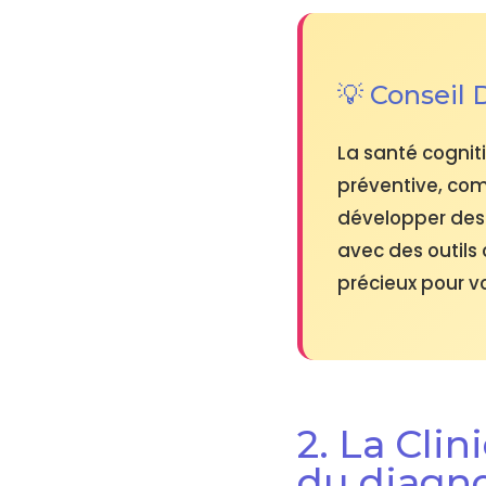
💡 Conseil
La santé cognit
préventive, com
développer des 
avec des outil
précieux pour vo
2. La Cli
du diagno