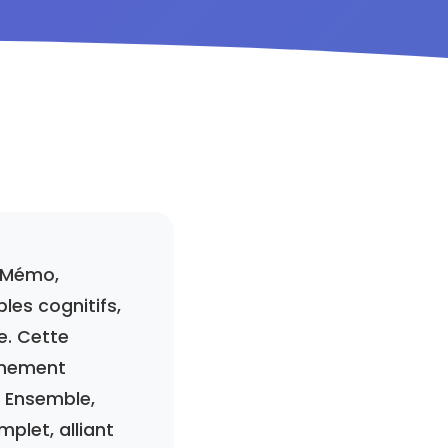
r Mémo,
les cognitifs,
e. Cette
gnement
. Ensemble,
plet, alliant