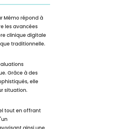
eur Mémo répond à
re les avancées
re clinique digitale
que traditionnelle.
valuations
ue. Grâce à des
phistiqués, elle
r situation.
 tout en offrant
d'un
vorisant ainsi une