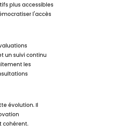
tifs plus accessibles
émocratiser l'accès
valuations
 un suivi continu
itement les
nsultations
e évolution. Il
ovation
 cohérent.