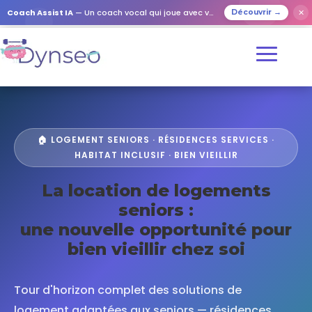
Coach Assist IA
— Un coach vocal qui joue avec vos proches
✕
Découvrir →
🏠 LOGEMENT SENIORS · RÉSIDENCES SERVICES ·
HABITAT INCLUSIF · BIEN VIEILLIR
La location de logements
seniors :
une nouvelle opportunité pour
bien vieillir chez soi
Tour d'horizon complet des solutions de
logement adaptées aux seniors — résidences