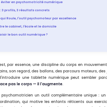
 à éviter en psychomotricité numérique
 3 profils, 3 résultats concrets
le qui Roule, l'outil psychomoteur par excellence
re le cabinet, l'école et le domicile
sir le bon outil numérique ?
est, par essence, une discipline du corps en mouvement
ains, son regard, des ballons, des parcours moteurs, des j
 d'introduire une tablette numérique peut sembler par
ce pas le corps — il l'augmente
.
u psychomotricien un outil complémentaire unique : u
rdination, qui motive les enfants réticents aux exercic