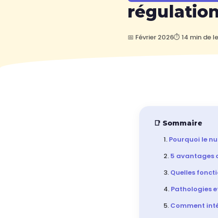
régulatio
📅 Février 2026
⏱ 14 min de l
📑 Sommaire
Pourquoi le n
5 avantages c
Quelles foncti
Pathologies e
Comment intég