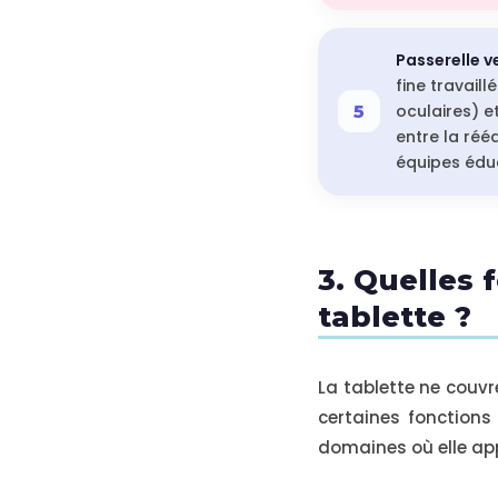
Passerelle v
fine travaill
oculaires) e
entre la réé
équipes éduc
3. Quelles 
tablette ?
La tablette ne couv
certaines fonctions 
domaines où elle app