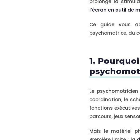
prolonge la stimul
l'écran en outil de 
Ce guide vous ac
psychomotrice, du ca
1. Pourquoi
psychomotr
Le psychomotricien e
coordination, le sch
fonctions exécutives
parcours, jeux senso
Mais le matériel p
Première limite : la
d