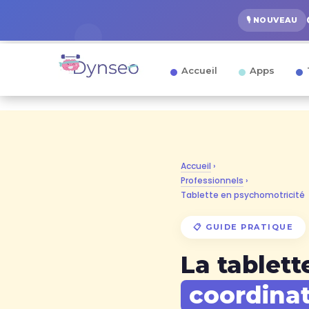
🎙️ NOUVEAU
Accueil
Apps
Accueil
›
Professionnels
›
Tablette en psychomotricité
📋 GUIDE PRATIQUE
La tablett
coordina