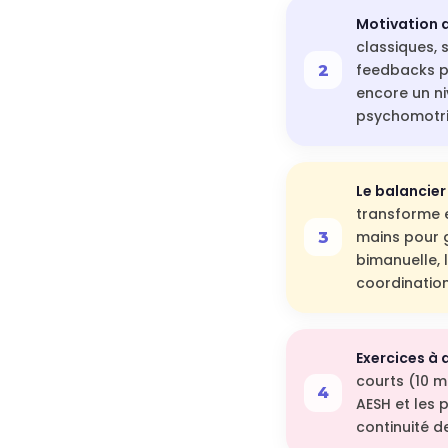
Motivation d
classiques, 
feedbacks po
encore un ni
psychomotric
Le balancier 
transforme e
mains pour g
bimanuelle, 
coordination
Exercices à d
courts (10 m
AESH et les 
continuité d