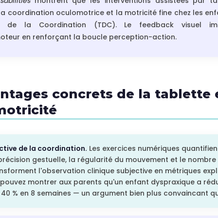
abilities
montrent que les interventions assistées par ta
 la coordination oculomotrice et la motricité fine chez les en
l de la Coordination (TDC). Le feedback visuel im
oteur en renforçant la boucle perception-action.
antages concrets de la tablette
otricité
tive de la coordination.
Les exercices numériques quantifien
 précision gestuelle, la régularité du mouvement et le nombre 
sforment l'observation clinique subjective en métriques exp
 pouvez montrer aux parents qu'un enfant dyspraxique a réd
40 % en 8 semaines — un argument bien plus convaincant que 