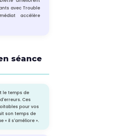
blette améliorent
fants avec Trouble
médiat accélère
 en séance
t le temps de
d'erreurs. Ces
loitables pour vos
uit son temps de
« il s'améliore ».