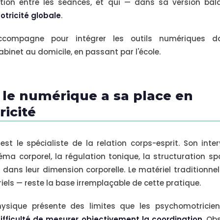
ation entre les séances, et qui — dans sa version ba
motricité globale
.
compagne pour intégrer les outils numériques da
binet au domicile, en passant par l'école.
 le numérique a sa place en
icité
st le spécialiste de la relation corps-esprit. Son inte
éma corporel, la régulation tonique, la structuration sp
 dans leur dimension corporelle. Le matériel traditionnel
riels — reste la base irremplaçable de cette pratique.
hysique présente des limites que les psychomotricien
ifficulté de mesurer objectivement la coordination
. Ob