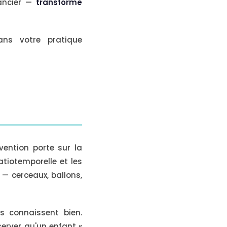
lancier —
transforme
ns votre pratique
rvention porte sur la
atiotemporelle et les
 — cerceaux, ballons,
s connaissent bien.
server qu'un enfant «