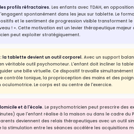
es profils réfractaires.
Les enfants avec TDAH, en opposition
s'engagent spontanément dans les jeux sur tablette. Le format
sitifs et le sentiment de progression visible transforment le «
veau ! ». Cette motivation est un levier thérapeutique majeur 
ien peut exploiter stratégiquement.
: la tablette devient un outil corporel.
Avec un support balanci
n véritable outil psychomoteur. L'enfant doit incliner la tabl
uider une bille virtuelle. Ce dispositif travaille simultanémen
le contrôle tonique, la proprioception des mains et des poigne
 oculomotrice. Le corps est au centre de l'exercice.
omicile et à l'école.
Le psychomotricien peut prescrire des ex
inutes) que l'enfant réalise à la maison ou dans le cadre du PP
parents deviennent des relais thérapeutiques avec un outil simp
e la stimulation entre les séances accélère les acquisitions m