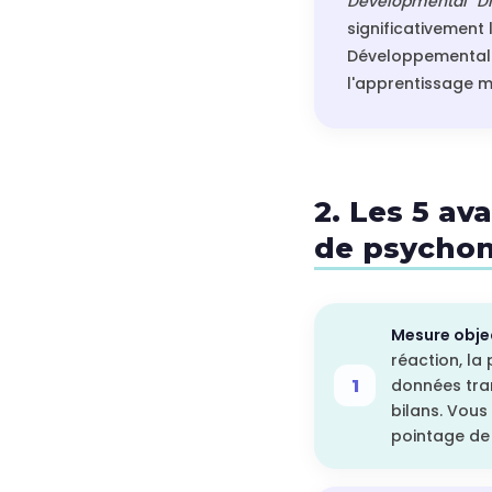
Developmental Dis
significativement
Développementa
l'apprentissage m
2. Les 5 av
de psychom
Mesure objec
réaction, la
données tran
bilans. Vous
pointage de 