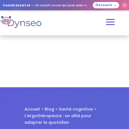
✕
Coach Assist IA
— Un coach vocal qui joue avec vos proches
Découvrir →
Accueil
>
Blog
>
Santé cognitive
>
L'ergothérapeute : un allié pour
adapter le quotidien