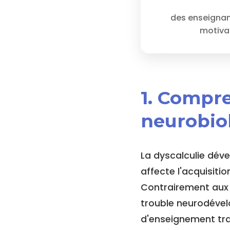
des enseignan
motiva
1. Compre
neurobio
La dyscalculie dév
affecte l'acquisit
Contrairement aux 
trouble neurodével
d'enseignement trad