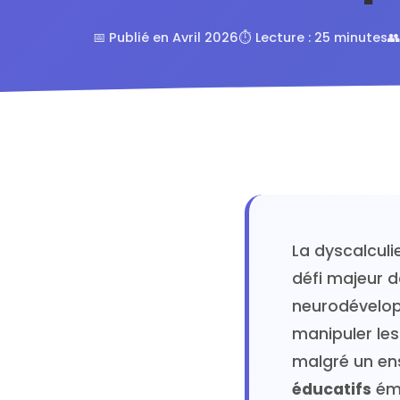
📅 Publié en Avril 2026
⏱️ Lecture : 25 minutes

La dyscalculi
défi majeur 
neurodévelop
manipuler les
malgré un en
éducatifs
éme