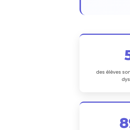
des élèves so
dys
8