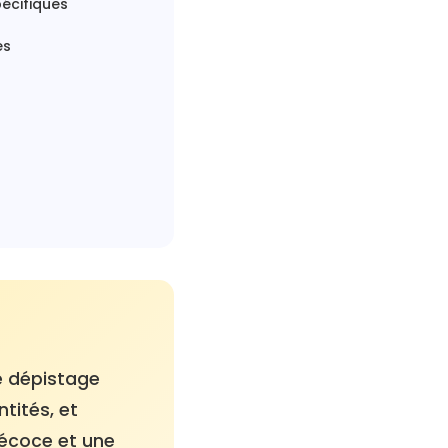
écifiques
es
de dépistage
tités, et
récoce et une