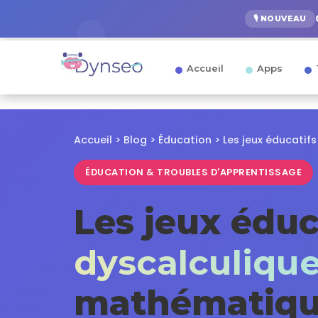
🎙️ NOUVEAU
Accueil
Apps
Accueil
>
Blog
>
Éducation
> Les jeux éducatif
ÉDUCATION & TROUBLES D'APPRENTISSAGE
Les jeux éduc
dyscalculiqu
mathématiqu