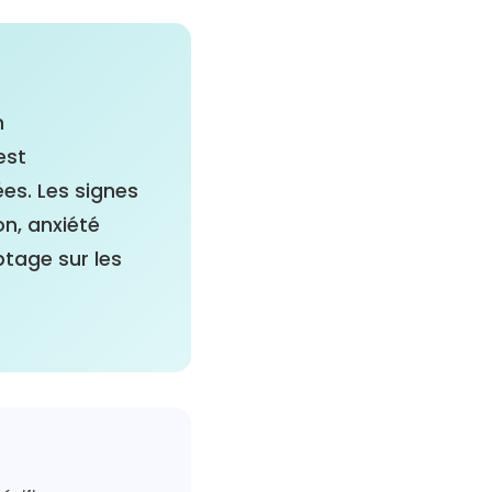
n
est
es. Les signes
on, anxiété
tage sur les