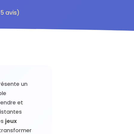
5 avis)
présente un
ble
endre et
istantes
es
jeux
transformer