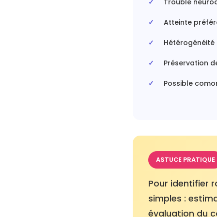
Trouble neuro
Atteinte préfé
Hétérogénéité 
Préservation de
Possible comor
ASTUCE PRATIQUE
Pour identifier 
simples : estim
évaluation du 