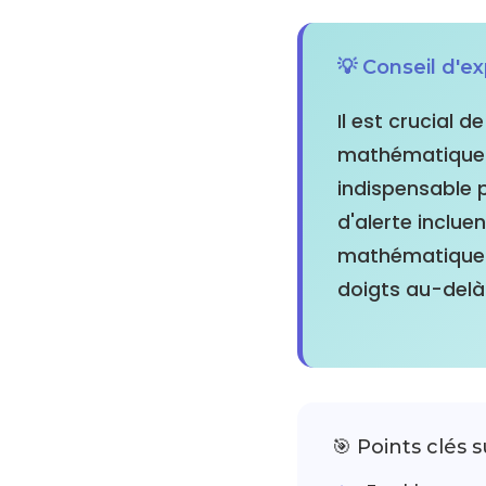
💡 Conseil d'e
Il est crucial d
mathématiques.
indispensable 
d'alerte inclue
mathématique d
doigts au-delà
🎯 Points clés s