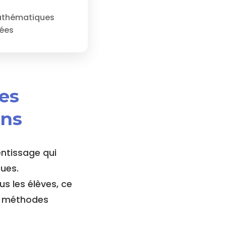
thématiques
cées
ses
ons
entissage qui
ues.
s les élèves, ce
ux méthodes