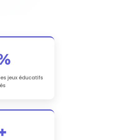
3%
es jeux éducatifs
és
+