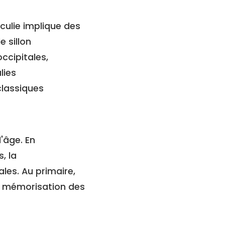
culie implique des
 sillon
ccipitales,
lies
classiques
'âge. En
, la
les. Au primaire,
la mémorisation des