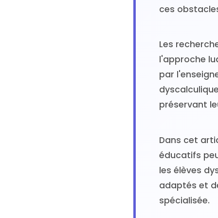
ces obstacle
Les recherch
l'approche lu
par l'enseig
dyscalculiqu
préservant le
Dans cet art
éducatifs pe
les élèves dy
adaptés et d
spécialisée.