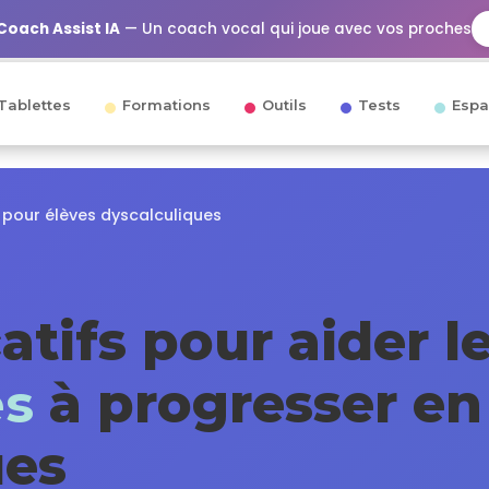
Coach Assist IA
— Un coach vocal qui joue avec vos proches
Tablettes
Formations
Outils
Tests
Espa
s pour élèves dyscalculiques
atifs pour aider l
es
à progresser en
es