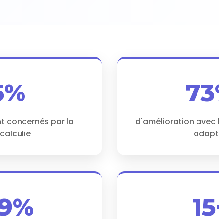
5%
7
nt concernés par la
d'amélioration avec l
calculie
adapt
9%
15