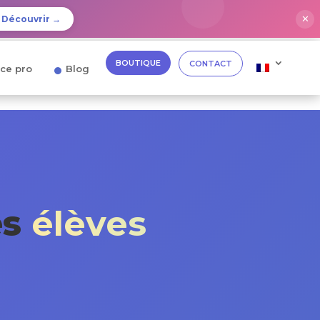
✕
Découvrir →
BOUTIQUE
CONTACT
ce pro
Blog
es
élèves