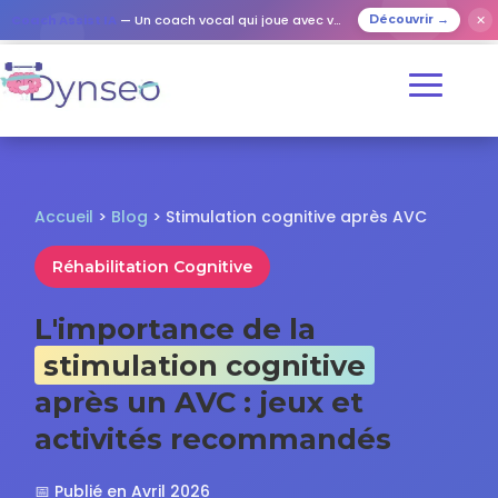
✕
Coach Assist IA
— Un coach vocal qui joue avec vos proches
Découvrir →
Accueil
>
Blog
> Stimulation cognitive après AVC
Réhabilitation Cognitive
L'importance de la
stimulation cognitive
après un AVC : jeux et
activités recommandés
📅 Publié en Avril 2026