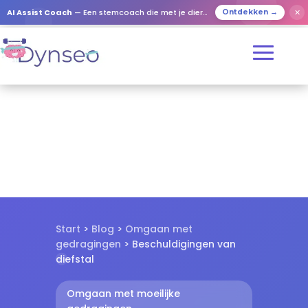
✕
AI Assist Coach
— Een stemcoach die met je dierbaren speelt
Ontdekken →
Start
>
Blog
>
Omgaan met
gedragingen
> Beschuldigingen van
diefstal
Omgaan met moeilijke