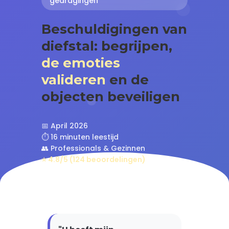
gedragingen
Beschuldigingen van
diefstal: begrijpen,
de emoties
valideren
en de
objecten beveiligen
📅 April 2026
⏱️ 16 minuten leestijd
👥 Professionals & Gezinnen
⭐ 4.8/5 (124 beoordelingen)