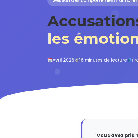
Gestion des comportements difficiles
Accusation
les émotio
Avril 2026
16 minutes de lecture
Pr
"Vous avez pris m