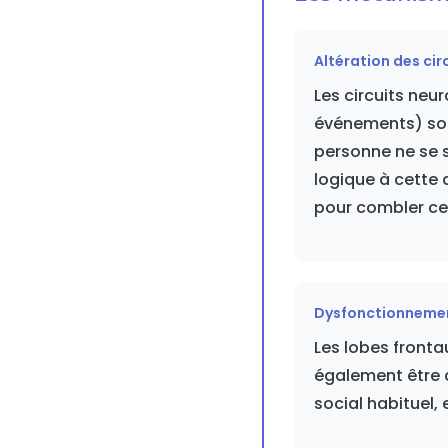
Altération des ci
Les circuits ne
événements) son
personne ne se s
logique à cette 
pour combler ce
Dysfonctionnemen
Les lobes fronta
également être a
social habituel, 