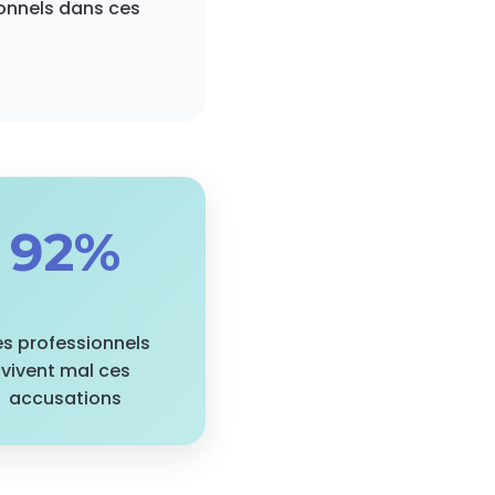
ionnels dans ces
92%
s professionnels
vivent mal ces
accusations