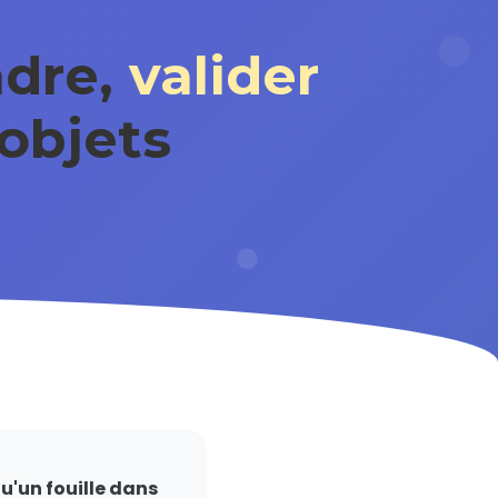
ndre,
valider
 objets
qu'un fouille dans