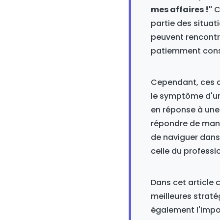
mes affaires !"
C
partie des situat
peuvent rencontre
patiemment const
Cependant, ces ac
le symptôme d'un
en réponse à une
répondre de mani
de naviguer dans 
celle du professi
Dans cet article
meilleures strat
également l'impo