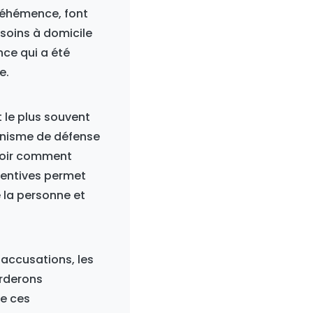
véhémence, font
 soins à domicile
nce qui a été
e.
 le plus souvent
anisme de défense
voir comment
ventives permet
 la personne et
 accusations, les
orderons
de ces