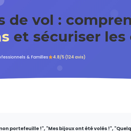
s de vol : compre
ns
et sécuriser les
ofessionnels & Familles
4.8/5 (124 avis)
on portefeuille !", "Mes bijoux ont été volés !", "Quel