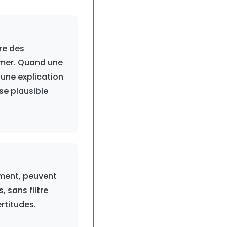
re des
imer. Quand une
 une explication
se plausible
ement, peuvent
 sans filtre
ertitudes.