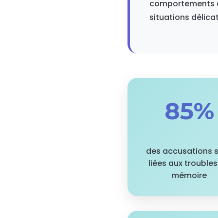
comportements et
situations délica
85%
des accusations 
liées aux trouble
mémoire