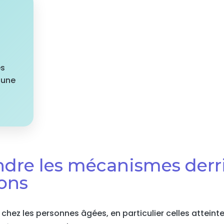
es
 une
re les mécanismes derri
ons
chez les personnes âgées, en particulier celles atteint