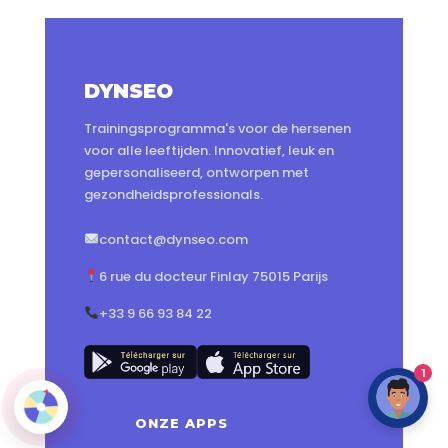
DYNSEO
Trainingsprogramma's voor de hersenen
voor alle leeftijden. Innovatief, leuk en
gepersonaliseerd, ontworpen met
gezondheidsprofessionals.
contact@dynseo.com
6 rue du docteur Finlay 75015 Parijs
+33 9 66 93 84 22
1
ONZE APPS