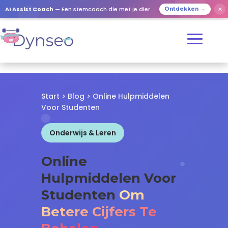
✕
AI Assist Coach
— Een stemcoach die met je dierbaren speelt
Ontdekken →
Start
>
Blog
> Online Hulpmiddelen
Voor Studenten
Onderwijs & Leren
Online
Hulpmiddelen Voor
Studenten
Om
Betere Cijfers Te