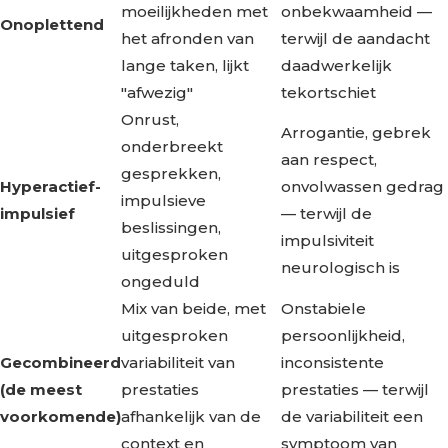
moeilijkheden met
onbekwaamheid —
Onoplettend
het afronden van
terwijl de aandacht
lange taken, lijkt
daadwerkelijk
"afwezig"
tekortschiet
Onrust,
Arrogantie, gebrek
onderbreekt
aan respect,
gesprekken,
Hyperactief-
onvolwassen gedrag
impulsieve
impulsief
— terwijl de
beslissingen,
impulsiviteit
uitgesproken
neurologisch is
ongeduld
Mix van beide, met
Onstabiele
uitgesproken
persoonlijkheid,
Gecombineerd
variabiliteit van
inconsistente
(de meest
prestaties
prestaties — terwijl
voorkomende)
afhankelijk van de
de variabiliteit een
context en
symptoom van