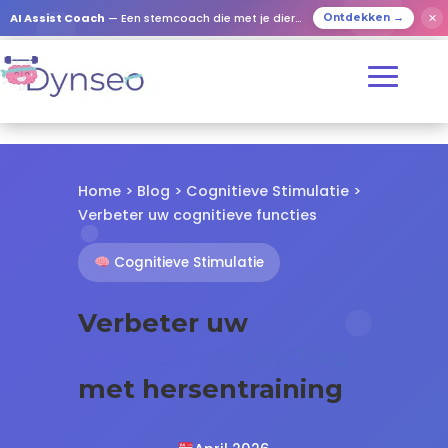
✕
AI Assist Coach
— Een stemcoach die met je dierbaren speelt
Ontdekken →
Home
>
Blog
>
Cognitieve Stimulatie
>
Verbeter uw cognitieve functies
Cognitieve Stimulatie
Verbeter uw
cognitieve functies
met hersentraining