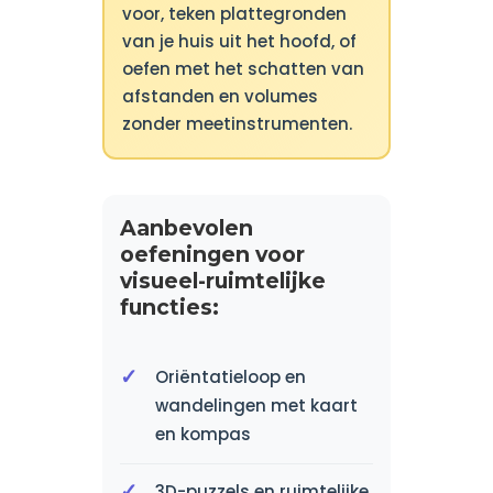
voor, teken plattegronden
van je huis uit het hoofd, of
oefen met het schatten van
afstanden en volumes
zonder meetinstrumenten.
Aanbevolen
oefeningen voor
visueel-ruimtelijke
functies:
Oriëntatieloop en
wandelingen met kaart
en kompas
3D-puzzels en ruimtelijke