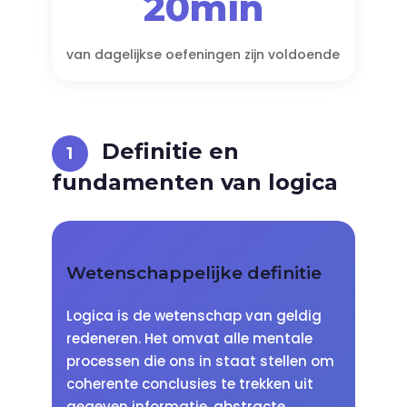
20min
van dagelijkse oefeningen zijn voldoende
Definitie en
fundamenten van logica
Wetenschappelijke definitie
Logica is de wetenschap van geldig
redeneren. Het omvat alle mentale
processen die ons in staat stellen om
coherente conclusies te trekken uit
gegeven informatie, abstracte