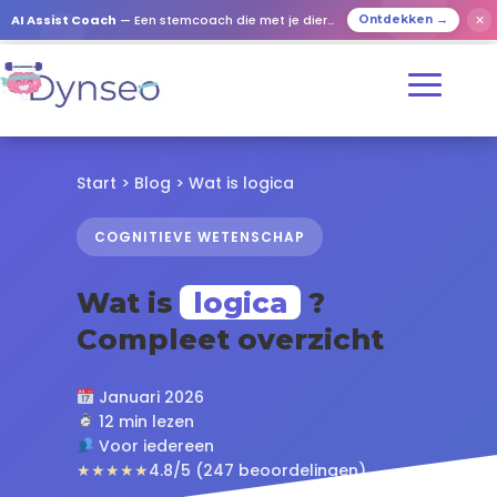
✕
AI Assist Coach
— Een stemcoach die met je dierbaren speelt
Ontdekken →
Start
>
Blog
> Wat is logica
COGNITIEVE WETENSCHAP
Wat is
logica
?
Compleet overzicht
Januari 2026
12 min lezen
Voor iedereen
★★★★★
4.8/5 (247 beoordelingen)