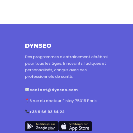
DYNSEO
Des programmes d'entraînement cérébral
pour tous les âges. Innovants, ludiques et
personnalisés, conçus avec des
professionnels de santé.
contact@dynseo.com
6 rue du docteur Finlay 75015 Paris
+33 9 66 93 84 22