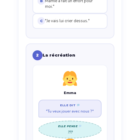
Mamie a fait un effort pour
B
moi."
"Je vais lui crier dessus."
C
La récréation
2
Emma
ELLE DIT
"Tu veux jouer avec nous ?"
ELLE PENSE
???