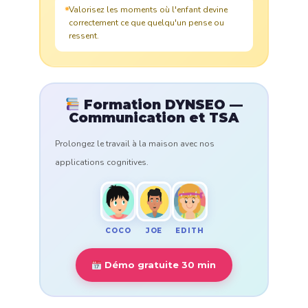
Valorisez les moments où l'enfant devine
correctement ce que quelqu'un pense ou
ressent.
Formation DYNSEO —
Communication et TSA
Prolongez le travail à la maison avec nos
applications cognitives.
COCO
EDITH
JOE
Démo gratuite 30 min