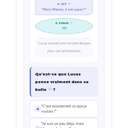
IL DIT
"Merci Mamie, il est super !"
IL PENSE
???
Lucas voulait une console de jeux
pour son anniversaire.
Qu'est-ce que Lucas
pense vraiment dans sa
bulle
?
"C'est exactement ce que je
A
voulais !"
"Je suis un peu déçu, mais