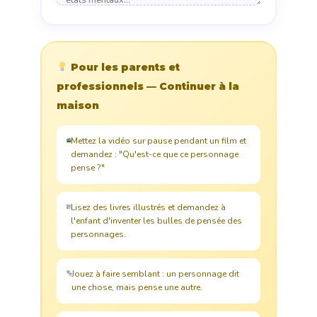
Pour les parents et
professionnels — Continuer à la
maison
Mettez la vidéo sur pause pendant un film et
demandez : "Qu'est-ce que ce personnage
pense ?"
Lisez des livres illustrés et demandez à
l'enfant d'inventer les bulles de pensée des
personnages.
Jouez à faire semblant : un personnage dit
une chose, mais pense une autre.