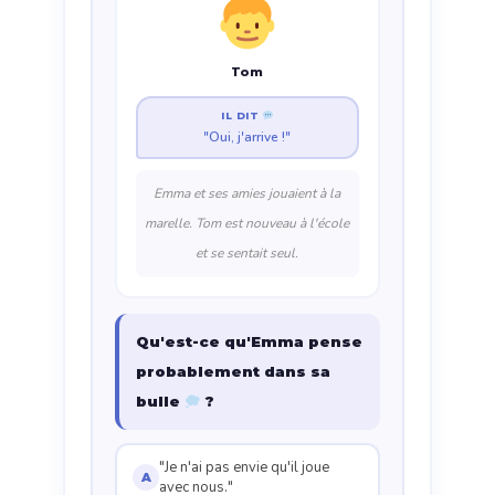
Tom
IL DIT
"Oui, j'arrive !"
Emma et ses amies jouaient à la
marelle. Tom est nouveau à l'école
et se sentait seul.
Qu'est-ce qu'Emma pense
probablement dans sa
bulle
?
"Je n'ai pas envie qu'il joue
A
avec nous."