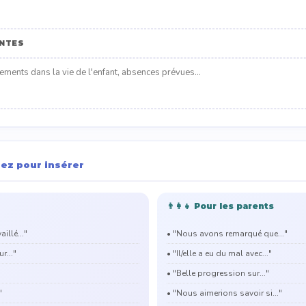
NTES
uez pour insérer
👨‍👩‍👧 Pour les parents
illé..."
• "Nous avons remarqué que..."
r..."
• "Il/elle a eu du mal avec..."
• "Belle progression sur..."
"
• "Nous aimerions savoir si..."