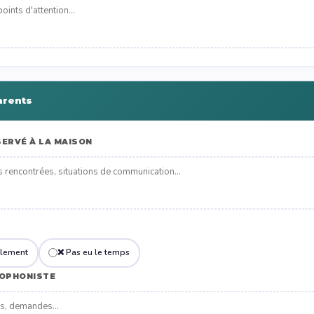
arents
ERVÉ À LA MAISON
llement
❌ Pas eu le temps
HOPHONISTE