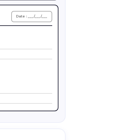
Date : ___/___/___