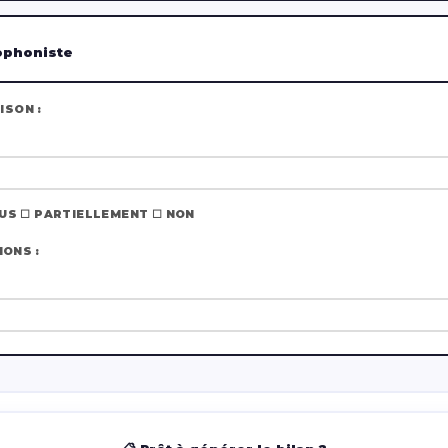
hophoniste
ISON :
OUS ☐ PARTIELLEMENT ☐ NON
IONS :