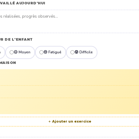
VAILLÉ AUJOURD'HUI
R DE L'ENFANT
n
😐 Moyen
😔 Fatigué
😟 Difficile
 MAISON
＋ Ajouter un exercice