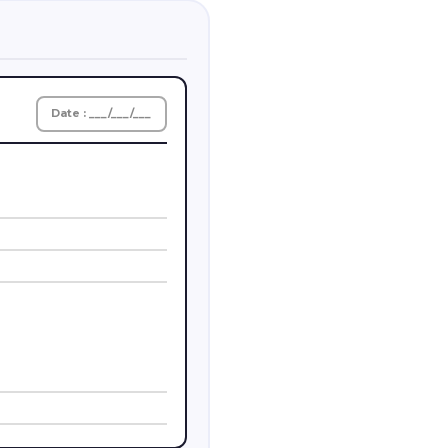
Date : ___/___/___