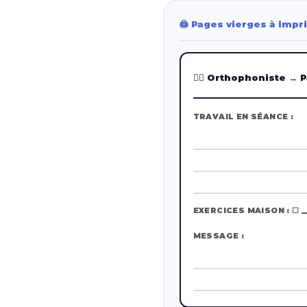
🖨️ Pages vierges à imp
👩‍⚕️ Orthophoniste → 
TRAVAIL EN SÉANCE :
EXERCICES MAISON : ☐ ___
MESSAGE :