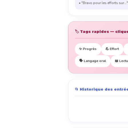
• "Bravo pour les efforts sur..."
🏷️ Tags rapides — cliq
✨ Progrès
💪 Effort
🗣️ Langage oral
📖 Lect
📂 Historique des entré