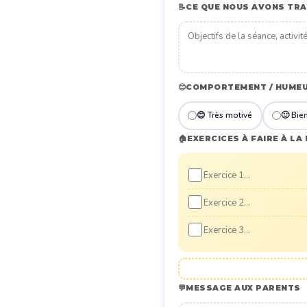
📝
CE QUE NOUS AVONS TRA
😊
COMPORTEMENT / HUMEU
😊 Très motivé
🙂 Bie
🏠
EXERCICES À FAIRE À LA
💬
MESSAGE AUX PARENTS