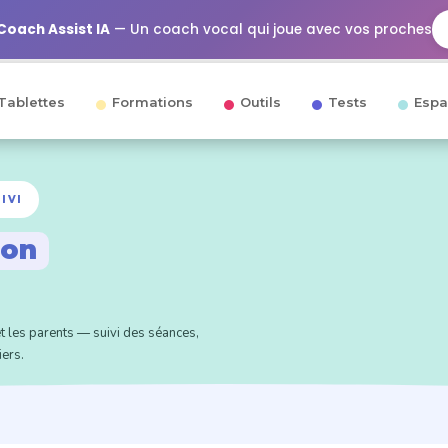
Coach Assist IA
— Un coach vocal qui joue avec vos proches
Tablettes
Formations
Outils
Tests
Espa
IVI
son
t les parents — suivi des séances,
iers.