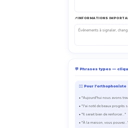
📌
INFORMATIONS IMPORTA
💬 Phrases types — cliq
👩‍⚕️ Pour l'orthophoniste
• "Aujourd'hui nous avons trava
• "J'ai noté de beaux progrès su
• "Il serait bien de renforcer..."
• "À la maison, vous pouvez...