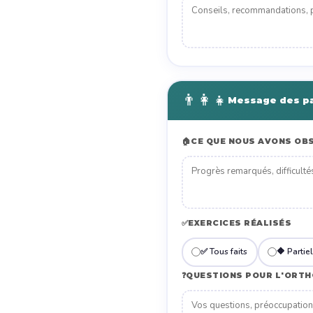
👨‍👩‍👧
Message des p
🏠
CE QUE NOUS AVONS OBS
✅
EXERCICES RÉALISÉS
✅ Tous faits
🔶 Partie
❓
QUESTIONS POUR L'ORT