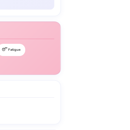
😴 Fatigue