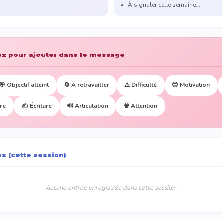
• "À signaler cette semaine..."
uez pour ajouter dans le message
🎯 Objectif atteint
🔄 À retravailler
⚠️ Difficulté
😊 Motivation
ure
✍️ Écriture
🔊 Articulation
🧠 Attention
es (cette session)
Aucune entrée enregistrée dans cette session.