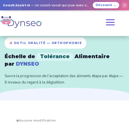
Coach Assist IA
— Un coach vocal qui joue avec vos proches
✕
Découvrir →
OUTIL ORALITÉ — ORTHOPHONIE
Échelle de
Tolérance
Alimentaire
par
DYNSEO
Suivre la progression de l'acceptation des aliments étape par étape —
6 niveaux du regard à la déglutition.
Aucune modification