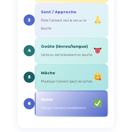
Sent / Approche
3
Porte l'aliment vers le nez ou la
bouche
Goûte (lèvres/langue)
4
Lèche ou met brièvement en bouche
Mâche
5
Mastique l'aliment (peut recracher)
Avale
6
Mange l'aliment complètement