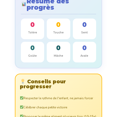
Résumé des
progrès
0
0
0
Tolère
Touche
Sent
0
0
0
Goûte
Mâche
Avale
Conseils pour
progresser
Respecter le rythme de l'enfant, ne jamais forcer
Célébrer chaque petite victoire
Proposer le même aliment plusieurs fois (10-15x)