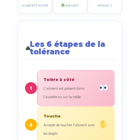
ALIMENTS SUIVIS
AVALENT
NIVEAU 1
Les 6 étapes de la
tolérance
Tolère à côté
1
L'aliment est présent dans
l'assiette ou sur la table
Touche
2
Accepte de toucher l'aliment avec
les doigts