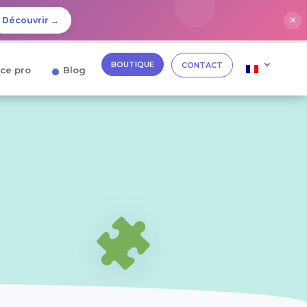
✕
Découvrir →
BOUTIQUE
CONTACT
ce pro
Blog