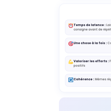
Temps de latence :
Lai
consigne avant de répé
Une chose à la fois :
Co
Valoriser les efforts :
F
positifs
Cohérence :
Mêmes règl