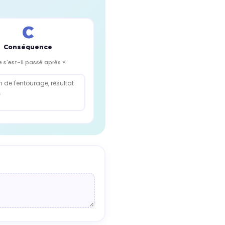
C
Conséquence
 s'est-il passé après ?