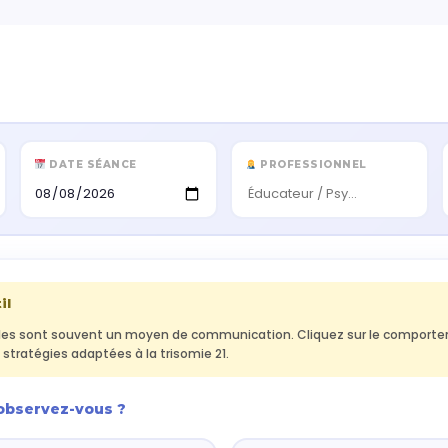
DATE SÉANCE
PROFESSIONNEL
il
les sont souvent un moyen de communication. Cliquez sur le comporte
 stratégies adaptées à la trisomie 21.
observez-vous ?