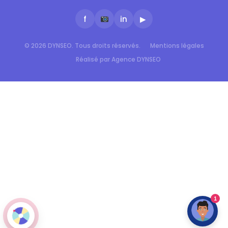
f
in
▶
© 2026 DYNSEO. Tous droits réservés.
Mentions légales
Réalisé par Agence DYNSEO
1