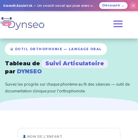
Coach Assist IA
— Un coach vocal qui joue avec vos proches
✕
Découvrir →
OUTIL ORTHOPHONIE — LANGAGE ORAL
Tableau de
Suivi Articulatoire
par
DYNSEO
Suivez les progrès sur chaque phonème au fil des séances — outil de
documentation clinique pour l'orthophoniste.
NOM DE L'ENFANT