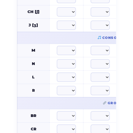
CH [ʃ]
J [ʒ]
CONSONNES NA
M
N
L
R
GROUPES C
BR
CR