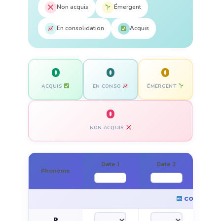
Non acquis
Émergent
En consolidation
Acquis
0
0
0
ACQUIS
EN CONSO
ÉMERGENT
0
NON ACQUIS
Date 1
Date 2
Da
Phonème
CONSONNE
P