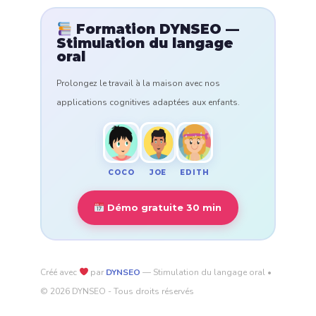
Formation DYNSEO —
Stimulation du langage
oral
Prolongez le travail à la maison avec nos
applications cognitives adaptées aux enfants.
COCO
EDITH
JOE
Démo gratuite 30 min
Créé avec
par
DYNSEO
— Stimulation du langage oral •
© 2026 DYNSEO - Tous droits réservés