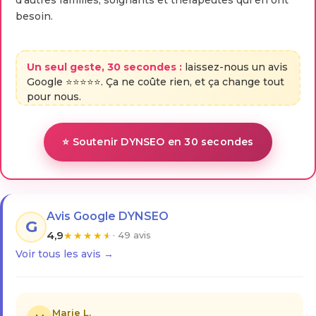
d'autres familles, soignants et thérapeutes qui en ont
besoin.
Un seul geste, 30 secondes :
laissez-nous un avis
Google ⭐⭐⭐⭐⭐. Ça ne coûte rien, et ça change tout
pour nous.
⭐ Soutenir DYNSEO en 30 secondes
Avis Google DYNSEO
G
4,9
★
★
★
★
★
· 49 avis
Voir tous les avis →
Marie L.