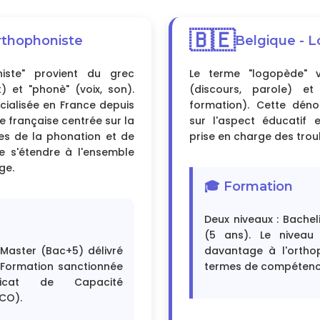
🇧🇪
rthophoniste
Belgique - 
iste" provient du grec
Le terme "logopède" v
t) et "phonè" (voix, son).
(discours, parole) et 
icialisée en France depuis
formation). Cette déno
he française centrée sur la
sur l'aspect éducatif
es de la phonation et de
prise en charge des trou
 de s'étendre à l'ensemble
ge.
🎓 Formation
Deux niveaux : Bachel
(5 ans). Le niveau
Master (Bac+5) délivré
davantage à l'ortho
. Formation sanctionnée
termes de compétenc
icat de Capacité
CO).