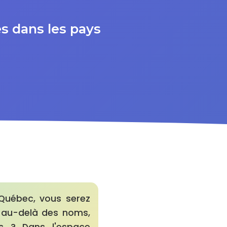
es dans les pays
 Québec, vous serez
s au-delà des noms,
ls ? Dans l'espace