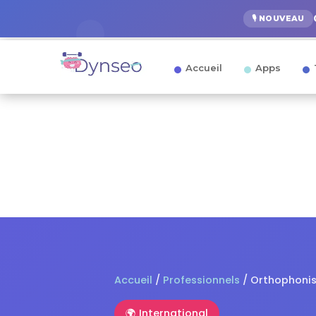
🎙️ NOUVEAU
Accueil
Apps
Accueil
/
Professionnels
/
Orthophonis
🌍 International