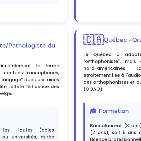
🇨🇦
Québec - Or
te/Pathologiste du
Le Québec a adopté
"orthophoniste", mais 
rincipalement le terme
nord-américaines. 
es cantons francophones,
étroitement liée à l'audi
 langage" dans certaines
des orthophonistes et a
lité reflète l'influence des
(OOAQ).
belge.
🎓 Formation
Baccalauréat (3 ans) 
 les Hautes Écoles
(2 ans), soit 5 ans d
 ou universités, durée
Licence professionnell