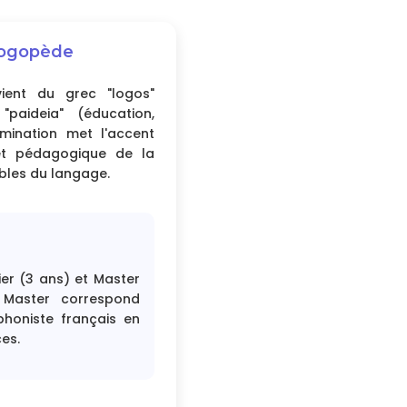
Logopède
ient du grec "logos"
"paideia" (éducation,
mination met l'accent
 et pédagogique de la
bles du langage.
ier (3 ans) et Master
 Master correspond
phoniste français en
es.