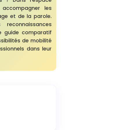
: accompagner les
ge et de la parole.
s reconnaissances
Ce guide comparatif
ibilités de mobilité
ssionnels dans leur