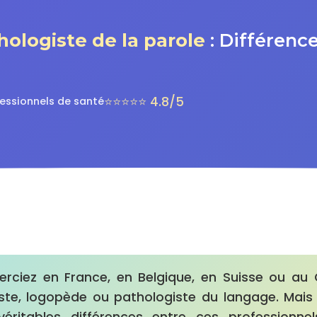
hologiste de la parole
: Différenc
⭐⭐⭐⭐⭐ 4.8/5
fessionnels de santé
erciez en France, en Belgique, en Suisse ou au
ste, logopède ou pathologiste du langage. Mai
véritables différences entre ces professionne