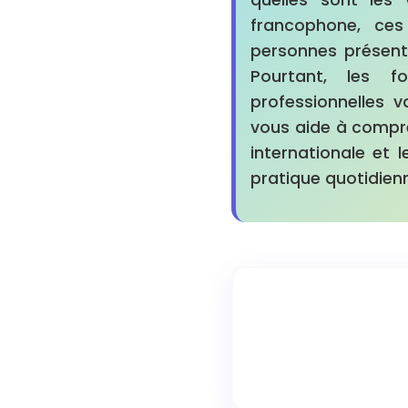
francophone, ce
personnes présent
Pourtant, les f
professionnelles 
vous aide à compre
internationale et
pratique quotidien