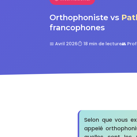
Orthophoniste vs
Pat
francophones
📅 Avril 2026
⏱️ 18 min de lecture
👥 Pro
Selon que vous ex
appelé orthophoni
quelles sont les 