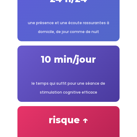
une présence et une écoute rassurantes à
domicile, de jour comme de nuit
10 min/jour
le temps qui suffit pour une séance de
stimulation cognitive efficace
risque ↑