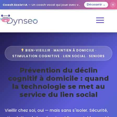
Coach Assist IA
— Un coach vocal qui joue avec vos proches
✕
Découvrir →
BIEN-VIEILLIR · MAINTIEN À DOMICILE ·
STIMULATION COGNITIVE · LIEN SOCIAL · SENIORS
Prévention du déclin
cognitif à domicile : quand
la technologie se met au
service du lien social
Vieillir chez soi, oui — mais sans s'isoler. Sécurité,