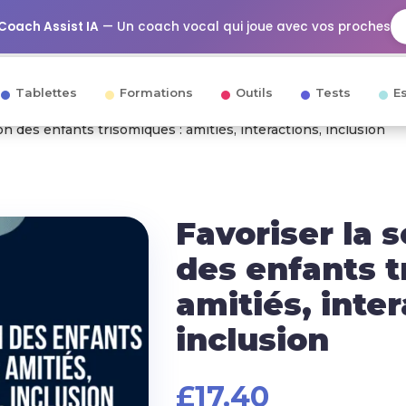
Coach Assist IA
— Un coach vocal qui joue avec vos proches
Tablettes
Formations
Outils
Tests
E
ion des enfants trisomiques : amitiés, interactions, inclusion
Favoriser la s
des enfants t
amitiés, inter
inclusion
£
17.40