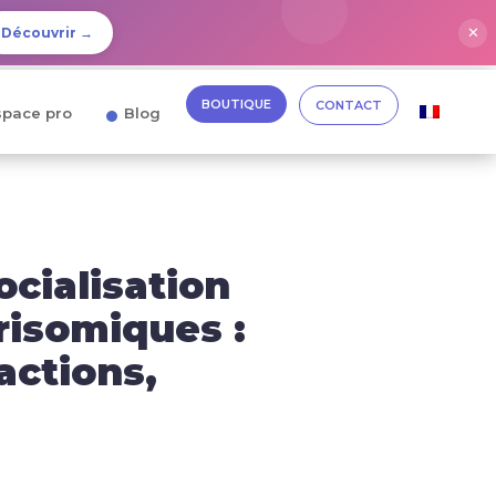
✕
Découvrir →
BOUTIQUE
CONTACT
space pro
Blog
ocialisation
risomiques :
actions,