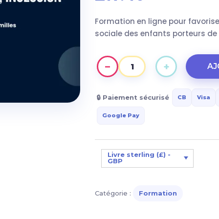
Formation en ligne pour favoriser
sociale des enfants porteurs de t
−
+
AJ
quantité
de
Favoriser
🔒 Paiement sécurisé
CB
Visa
la
Google Pay
socialisation
des
enfants
Livre sterling (£) -
trisomiques
GBP
:
amitiés,
Catégorie :
Formation
interactions,
inclusion