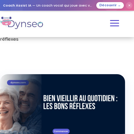
Coach Assist IA
— Un coach vocal qui joue avec vos proches
✕
Découvrir →
Accueil
/
Formation
/ Bien vieillir au quotidien : les bons
réflexes