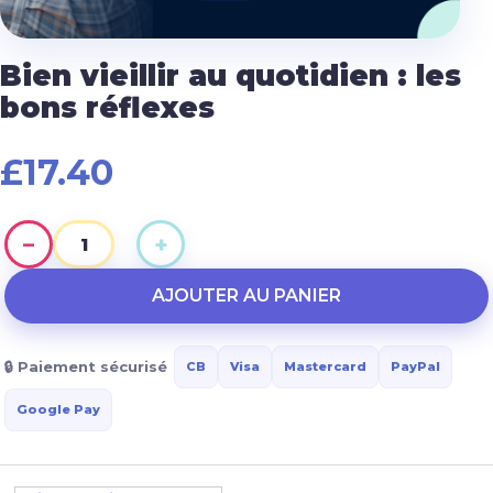
Bien vieillir au quotidien : les
bons réflexes
£
17.40
−
+
quantité
de
AJOUTER AU PANIER
Bien
vieillir
🔒 Paiement sécurisé
CB
Visa
Mastercard
PayPal
au
quotidien
Google Pay
:
les