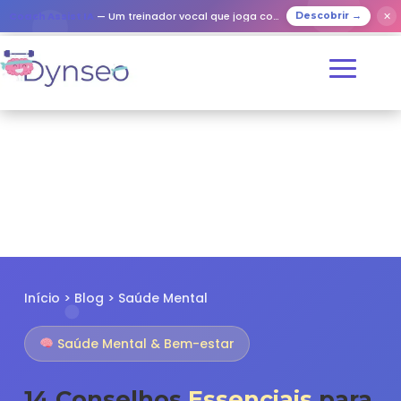
✕
Coach Assist IA
— Um treinador vocal que joga com os seus entes queridos
Descobrir →
Início
>
Blog
>
Saúde Mental
Saúde Mental & Bem-estar
14 Conselhos
Essenciais
para