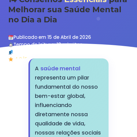
Melhorar sua Saúde Mental
no Dia a Dia
Publicado em 15 de Abril de 2026
Tempo de leitura: 18 minutos
Público geral
4.8/5
(2.847 avaliações)
A
saúde mental
representa um pilar
fundamental do nosso
bem-estar global,
influenciando
diretamente nossa
qualidade de vida,
nossas relações sociais