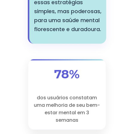
essas estratégias
simples, mas poderosas,
para uma saúde mental
florescente e duradoura.
78%
dos usuários constatam
uma melhoria de seu bem-
estar mental em 3
semanas