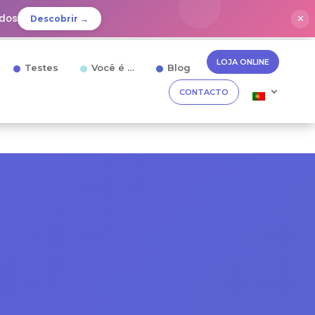
idos
✕
Descobrir →
LOJA ONLINE
Testes
Você é …
Blog
CONTACTO