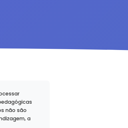
ocessar
 pedagógicas
os não são
ndizagem, a