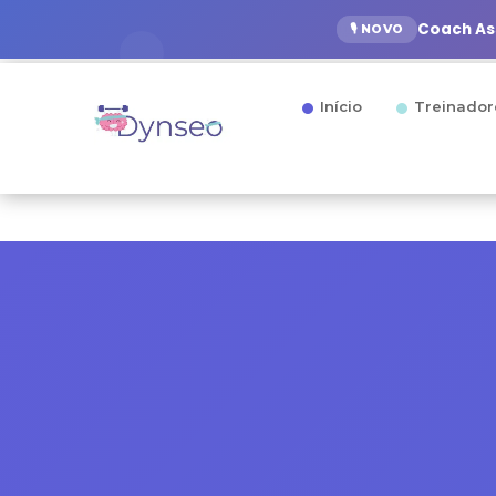
Coach Ass
🎙️ NOVO
Início
Treinador