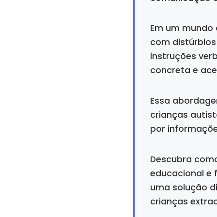
Em um mundo on
com distúrbios
instruções ver
concreta e ace
Essa abordagem
crianças autis
por informações
Descubra como 
educacional e f
uma solução di
crianças extrao