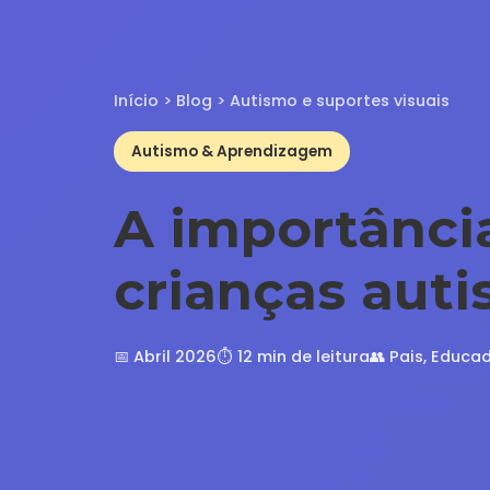
Início
>
Blog
> Autismo e suportes visuais
Autismo & Aprendizagem
A importânci
crianças auti
📅 Abril 2026
⏱️ 12 min de leitura
👥 Pais, Educad