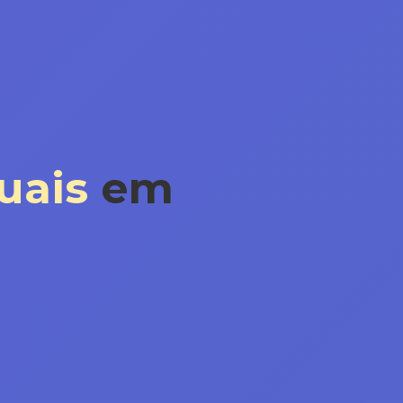
uais
em