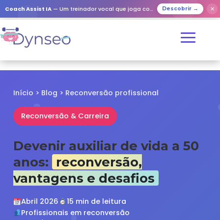
✕
Coach Assist IA
— Um treinador vocal que joga com os seus entes queridos
Descobrir →
Início
>
Blog
> Reconversão profissional
Reconversão & Carreira
Devenir auxiliar de vida a 50
anos:
reconversão,
vantagens e desafios
Abril 2026
15 min de leitura
Profissionais em reconversão