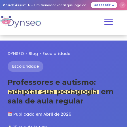
✕
Coach Assist IA
— Um treinador vocal que joga com os seus entes queridos
Descobrir →
DYNSEO
>
Blog
> Escolaridade
Escolaridade
Professores e autismo:
adaptar sua pedagogia
em
sala de aula regular
Publicado em Abril de 2026