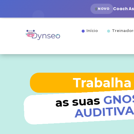
Coach Ass
NOVO
Início
Treinador
Trabalha
GNO
as suas
AUDITIV