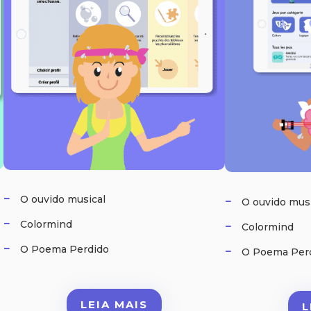
O ouvido musical
O ouvido mus
Colormind
Colormind
O Poema Perdido
O Poema Per
LEIA MAIS
L