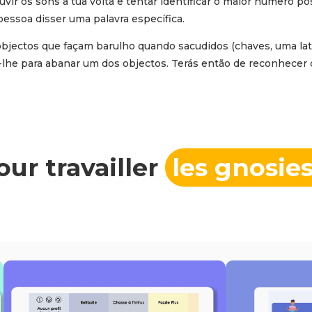
uvir os sons à tua volta e tentar identificar o maior número po
essoa disser uma palavra específica.
jectos que façam barulho quando sacudidos (chaves, uma lata d
lhe para abanar um dos objectos. Terás então de reconhecer q
our travailler
les gnosie