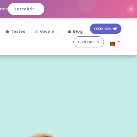
idos
✕
Descobrir →
LOJA ONLINE
Testes
Você é …
Blog
CONTACTO