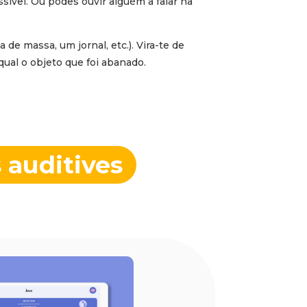
ssível. Ou podes ouvir alguém a falar na
e massa, um jornal, etc.). Vira-te de
ual o objeto que foi abanado.
s auditives