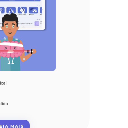
ical
dido
EIA MAIS