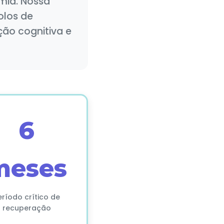
mia. Nossa
olos de
ão cognitiva e
6
meses
eríodo crítico de
recuperação