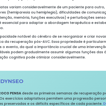
iatas variam consideravelmente de um paciente para outro
res (hemiparesia ou hemiplegia), dificuldades de comunicaçã
(atenção, memória, funções executivas) e perturbações senso
 essencial para adaptar a abordagem terapêutica e estabe
o.
apacidade notável do cérebro de se reorganizar e criar nova
gica da recuperação pós-AVC. Essa propriedade é particular
 o evento, da qual a importância crucial de uma intervenção
udáveis podem gradualmente assumir algumas funções das á
tação cognitiva pode otimizar consideravelmente.
o DYNSEO
COCO PENSA
desde as primeiras semanas de recuperação pa
 Os exercícios adaptativos permitem uma progressão perso
 preservadas e os déficits específicos de cada paciente.
D