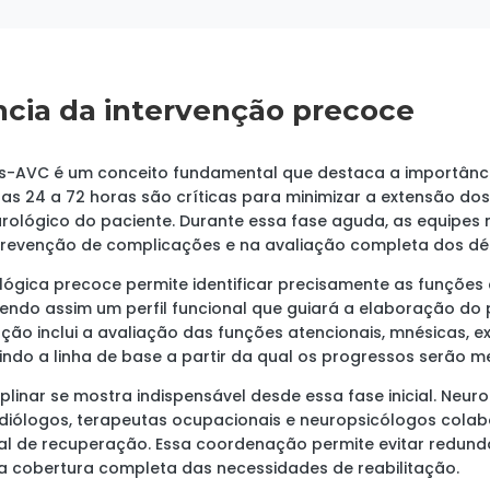
ncia da intervenção precoce
ós-AVC é um conceito fundamental que destaca a importânc
as 24 a 72 horas são críticas para minimizar a extensão do
eurológico do paciente. Durante essa fase aguda, as equipe
revenção de complicações e na avaliação completa dos défi
ógica precoce permite identificar precisamente as funções 
endo assim um perfil funcional que guiará a elaboração d
ação inclui a avaliação das funções atencionais, mnésicas, ex
uindo a linha de base a partir da qual os progressos serão m
linar se mostra indispensável desde essa fase inicial. Neuro
udiólogos, terapeutas ocupacionais e neuropsicólogos cola
ial de recuperação. Essa coordenação permite evitar redund
 cobertura completa das necessidades de reabilitação.