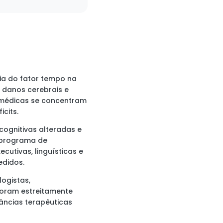
ia do fator tempo na
s danos cerebrais e
s médicas se concentram
cits.
cognitivas alteradas e
o programa de
ecutivas, linguísticas e
edidos.
logistas,
boram estreitamente
âncias terapêuticas