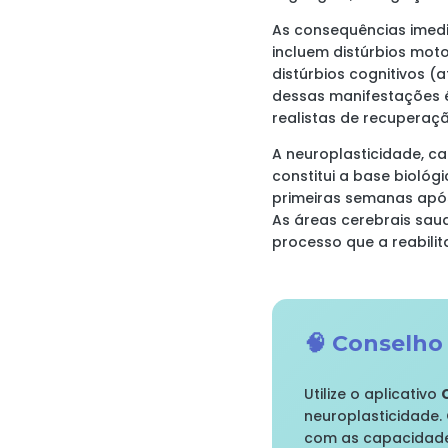
As consequências imed
incluem distúrbios moto
distúrbios cognitivos 
dessas manifestações é
realistas de recuperaçã
A neuroplasticidade, c
constitui a base bioló
primeiras semanas após
As áreas cerebrais sa
processo que a reabili
🧠 Conselh
Utilize o aplicativo
neuroplasticidade.
com as capacidades