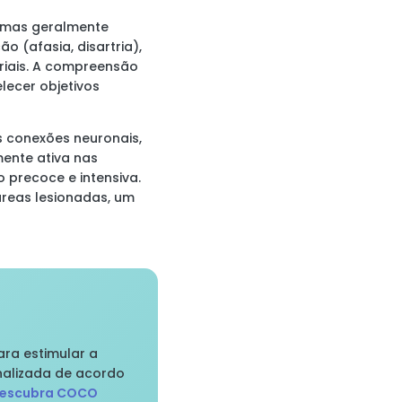
, mas geralmente
o (afasia, disartria),
riais. A compreensão
lecer objetivos
s conexões neuronais,
mente ativa nas
 precoce e intensiva.
reas lesionadas, um
ra estimular a
nalizada de acordo
escubra COCO