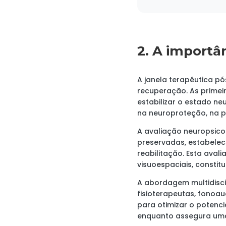
2. A importâ
A janela terapêutica p
recuperação. As primeir
estabilizar o estado n
na neuroproteção, na p
A avaliação neuropsicol
preservadas, estabelec
reabilitação. Esta avali
visuoespaciais, constit
A abordagem multidiscip
fisioterapeutas, fonoa
para otimizar o potenc
enquanto assegura uma