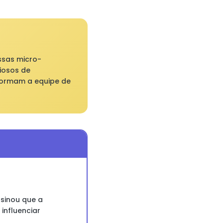
ssas micro-
liosos de
formam a equipe de
nsinou que a
influenciar