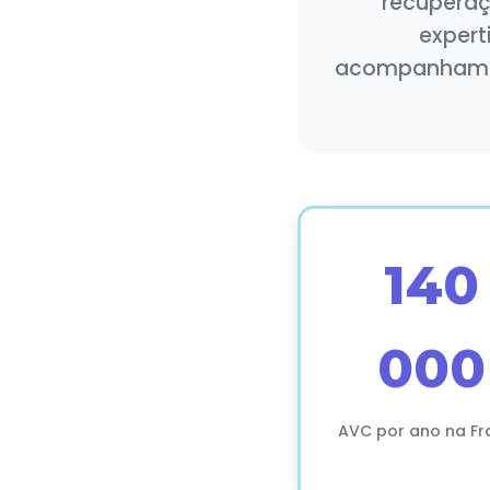
recuperaç
expert
acompanhament
140
000
AVC por ano na Fr