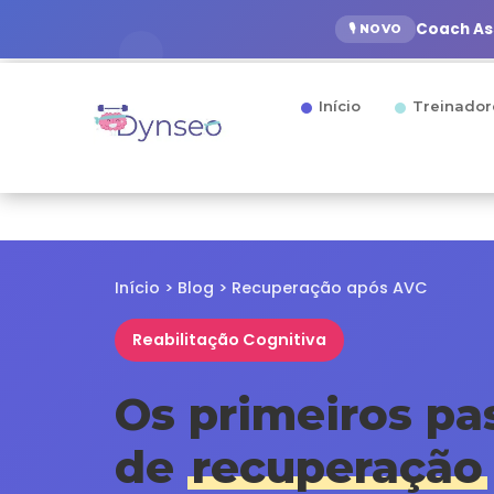
Coach Ass
🎙️ NOVO
Início
Treinador
Início
>
Blog
> Recuperação após AVC
Reabilitação Cognitiva
Os primeiros p
de
recuperação