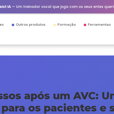
ist IA
— Um treinador vocal que joga com os seus entes quer
es
Outros produtos
Formação
Ferramentas
assos após um AVC: U
para os pacientes e s