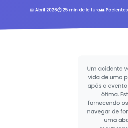
📅 Abril 2026
⏱️ 25 min de leitura
👥 Pacientes
Um acidente v
vida de uma p
após o evento
ótima. Es
fornecendo os
navegar de fo
uma abo