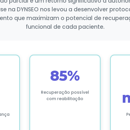
ão parcial e um retorno significativo à autono
ise na DYNSEO nos levou a desenvolver protoc
o que maximizam o potencial de recuperaç
funcional de cada paciente.
85%
Recuperação possível
com reabilitação
ança
P