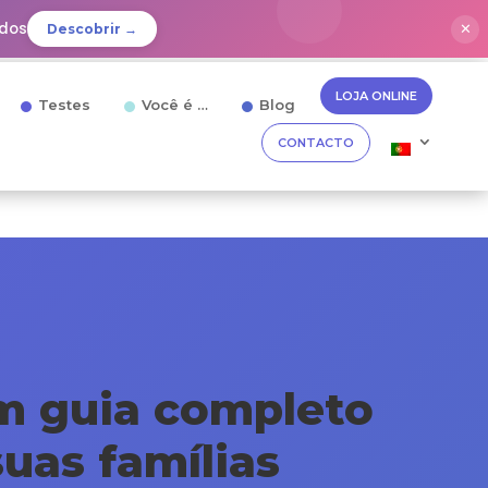
idos
✕
Descobrir →
LOJA ONLINE
Testes
Você é …
Blog
CONTACTO
m guia completo
uas famílias