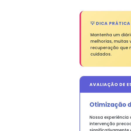
💡 DICA PRÁTICA
Mantenha um diári
melhorias, muitas 
recuperação que m
cuidados.
AVALIAÇÃO DE E
Otimização d
Nossa experiência 
intervenção precoc
significativamente 