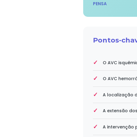
PENSA
Pontos-chav
O AVC isquêmic
O AVC hemorrá
A localização 
A extensão dos
A intervenção 