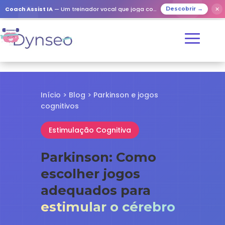
✕
Coach Assist IA
— Um treinador vocal que joga com os seus entes queridos
Descobrir →
Início
>
Blog
> Parkinson e jogos
cognitivos
Estimulação Cognitiva
Parkinson: Como
escolher jogos
adequados para
estimular o cérebro