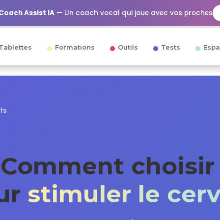
Coach Assist IA
— Un coach vocal qui joue avec vos proches
Tablettes
Formations
Outils
Tests
Espa
ifs
 Comment choisir
ur
stimuler le cer