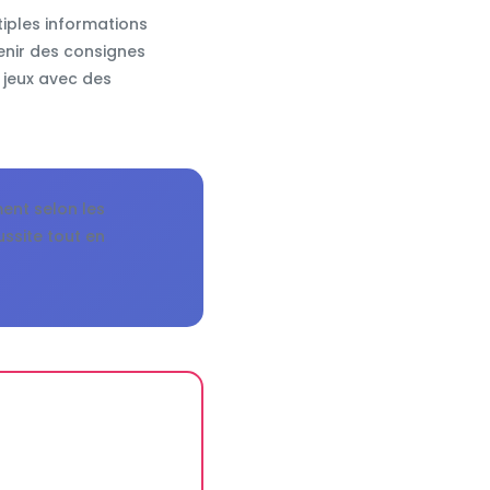
tiples informations
enir des consignes
 jeux avec des
ent selon les
ussite tout en