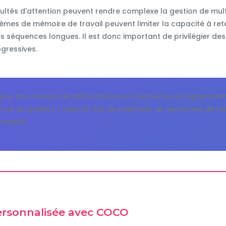
ficultés d'attention peuvent rendre complexe la gestion de mul
èmes de mémoire de travail peuvent limiter la capacité à ret
 séquences longues. Il est donc important de privilégier des
ogressives.
ar des niveaux de difficulté bas et augmentez progressivem
nce du patient. L'objectif est de maintenir un sentiment de ré
roprié.
ersonnalisée avec COCO