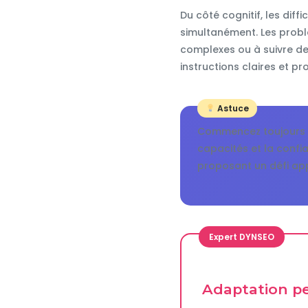
Du côté cognitif, les dif
simultanément. Les probl
complexes ou à suivre des
instructions claires et pr
Astuce
Commencez toujours p
capacités et la confia
proposant un défi app
Expert DYNSEO
Adaptation p