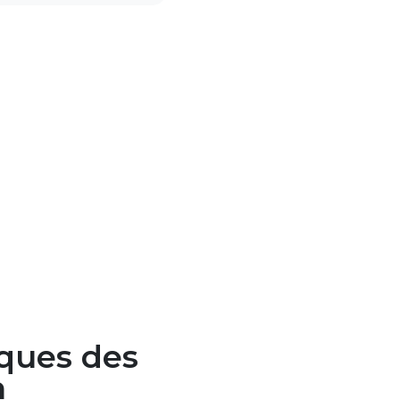
iques des
n