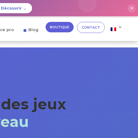
✕
Découvrir →
BOUTIQUE
CONTACT
ce pro
Blog
 des jeux
veau