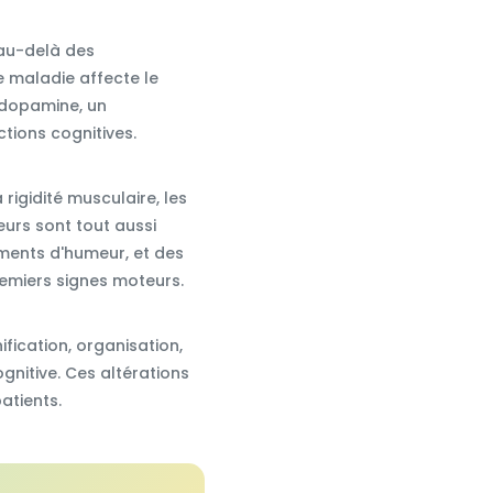
 au-delà des
e maladie affecte le
 dopamine, un
tions cognitives.
igidité musculaire, les
urs sont tout aussi
ments d'humeur, et des
remiers signes moteurs.
fication, organisation,
ognitive. Ces altérations
atients.