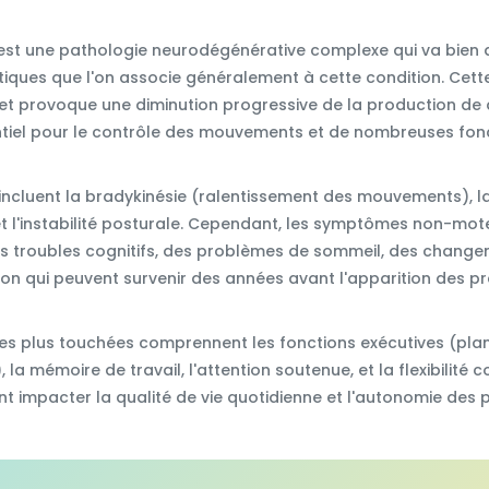
est une pathologie neurodégénérative complexe qui va bien
iques que l'on associe généralement à cette condition. Cett
et provoque une diminution progressive de la production de
iel pour le contrôle des mouvements et de nombreuses fonc
cluent la bradykinésie (ralentissement des mouvements), la r
 l'instabilité posturale. Cependant, les symptômes non-mote
es troubles cognitifs, des problèmes de sommeil, des change
ion qui peuvent survenir des années avant l'apparition des p
les plus touchées comprennent les fonctions exécutives (plani
la mémoire de travail, l'attention soutenue, et la flexibilité c
 impacter la qualité de vie quotidienne et l'autonomie des p