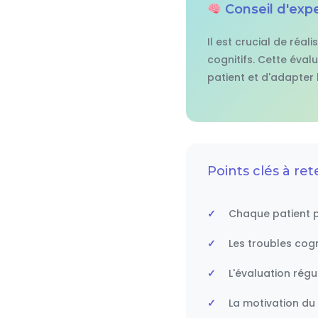
Conseil d'exp
Il est crucial de réa
cognitifs. Cette éval
patient et d'adapter
Points clés à rete
Chaque patient p
Les troubles cog
L'évaluation régu
La motivation du 