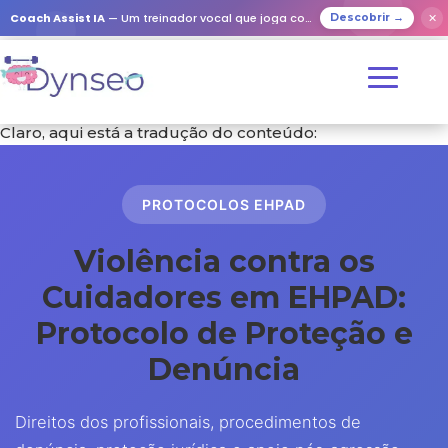
Coach Assist IA
— Um treinador vocal que joga com os seus entes queridos
✕
Descobrir →
Claro, aqui está a tradução do conteúdo:
PROTOCOLOS EHPAD
Violência contra os
Cuidadores em EHPAD:
Protocolo de Proteção e
Denúncia
Direitos dos profissionais, procedimentos de