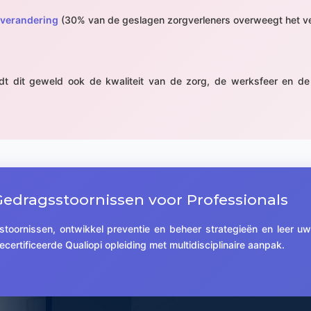
 verandering
(30% van de geslagen zorgverleners overweegt het ve
edt dit geweld ook de kwaliteit van de zorg, de werksfeer en de
edragsstoornissen voor Professionals
oornissen, ontwikkel preventie en beheer strategieën en leer u
ecertificeerde Qualiopi opleiding met multidisciplinaire aanpak.