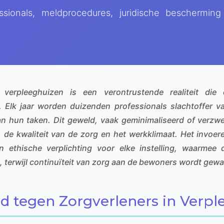
sionals, meldprocedures, juridische beschermin
verpleeghuizen is een verontrustende realiteit die d
 Elk jaar worden duizenden professionals slachtoffer va
van hun taken. Dit geweld, vaak geminimaliseerd of verzw
 de kwaliteit van de zorg en het werkklimaat. Het invoe
en ethische verplichting voor elke instelling, waarmee
 terwijl continuïteit van zorg aan de bewoners wordt gew
d tegen Zorgverleners in Verp