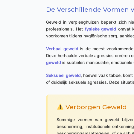
De Verschillende Vormen 
Geweld in verpleeghuizen beperkt zich nie
professionals. Het
fysieke geweld
omvat kl
voorkomen tijdens hygiënische zorg, aankled
Verbaal geweld
is de meest voorkomende v
Deze herhaalde verbale agressies creëren 
geweld
is subtieler: manipulatie, emotionel
Seksueel geweld
, hoewel vaak taboe, komt
of duidelijk seksuele agressies. Deze situa
Verborgen Geweld
Sommige vormen van geweld blijven 
bescherming, institutionele ontkenni
beschermingsmaatregelen, of de schuld d