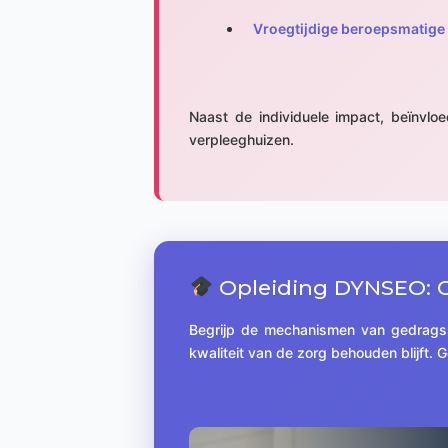
Vroegtijdige beroepsmatige
Naast de individuele impact, beïnvlo
verpleeghuizen.
Opleiding DYNSEO: G
Begrijp de mechanismen van gedragsst
kwaliteit van de zorg behouden blijft. G