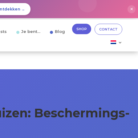
✕
ntdekken →
SHOP
CONTACT
sts
Je bent…
Blog
uizen: Beschermings-