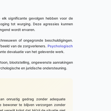
e elk significante gevolgen hebben voor de
oging tot wurging. Deze agressies kunnen
ringend wordt ervaren.
chreeuwen of ongegronde beschuldigingen.
fbeeld van de zorgverleners.
Psychologisch
tante devaluatie van het geleverde werk.
toon, blootstelling, ongewenste aanrakingen
ychologische en juridische ondersteuning.
 aan onrustig gedrag zonder adequate
ve bewoner te blijven verzorgen zonder
rwijt krijgt dat hij/zij de situatie niet