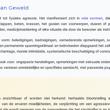
van Geweld
t tot fysieke agressie. Het manifesteert zich in
vele vormen
, di
appen, beten, krassen, het gooien van voorwerpen, duwen of p
en, medicijntoediening of elke situatie die door de bewoner als ind
orm: beledigingen, bedreigingen, vernederende opmerkingen, s
een permanente spanningsklimaat en beïnvloeden diepgaand het zel
e chantage, morele intimidatie, systematische beschuldiging of cons
 ook voor: ongepaste handelingen, opmerkingen met seksuele onder
ties vereisen onmiddellijke en specifieke aandacht, met passende ps
onzichtbaar of worden niet herkend: herhaalde blootstelling
ng van de ervaren moeilijkheden, de verplichting om een agressie
ie wordt gegeven aan de zorgverlener die het slachtoffer is en het ve