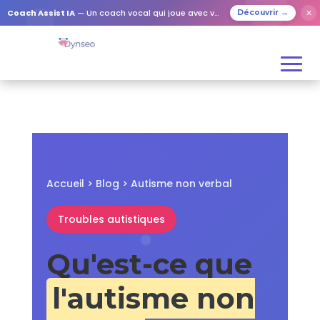
✕
Coach Assist IA
— Un coach vocal qui joue avec vos proches
Découvrir →
Accueil
>
Blog
> Autisme non verbal
Troubles autistiques
Qu'est-ce que
l'autisme non