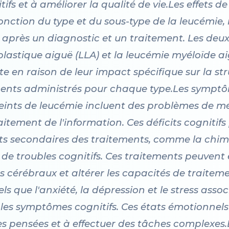
fs et à améliorer la qualité de vie.Les effets de
fonction du type et du sous-type de la leucémi
s après un diagnostic et un traitement. Les deu
lastique aiguë (LLA) et la leucémie myéloïde ai
e en raison de leur impact spécifique sur la str
ements administrés pour chaque type.Les sympt
teints de leucémie incluent des problèmes de m
aitement de l'information. Ces déficits cognitifs
fets secondaires des traitements, comme la chim
 de troubles cognitifs. Ces traitements peuve
ts cérébraux et altérer les capacités de traiteme
s que l'anxiété, la dépression et le stress asso
es symptômes cognitifs. Ces états émotionnels
es pensées et à effectuer des tâches complexes.D