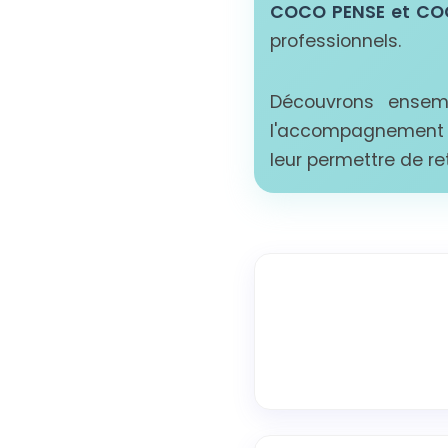
COCO PENSE et C
professionnels.
Découvrons ensemb
l'accompagnement de
leur permettre de re