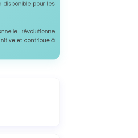
e disponible pour les
nelle révolutionne
itive et contribue à