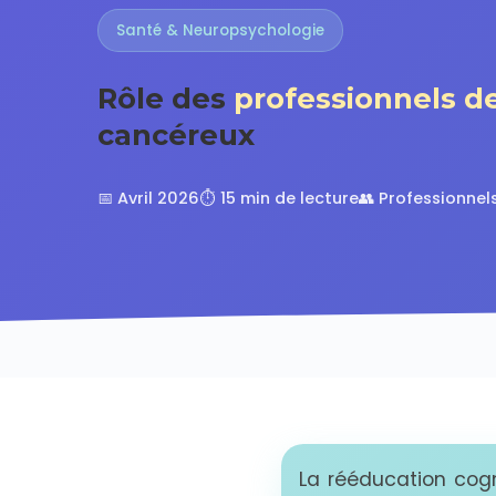
Santé & Neuropsychologie
Rôle des
professionnels d
cancéreux
📅 Avril 2026
⏱️ 15 min de lecture
👥 Professionnel
La rééducation cogn