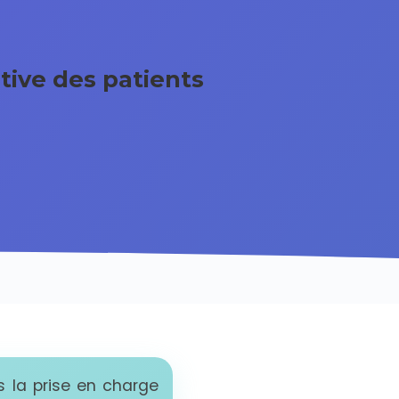
tive des patients
s la prise en charge