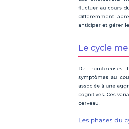
fluctuer au cours d
différemment apr
anticiper et gérer le
Le cycle men
De nombreuses fe
symptômes au cour
associée à une aggra
cognitives. Ces vari
cerveau.
Les phases du cy