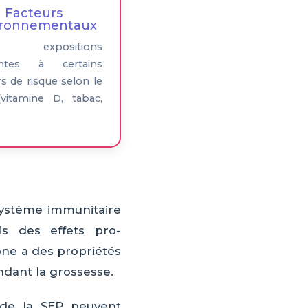
Facteurs
ironnementaux
 expositions
rentes à certains
rs de risque selon le
vitamine D, tabac,
système immunitaire
s des effets pro-
one a des propriétés
ndant la grossesse.
 de la SEP peuvent