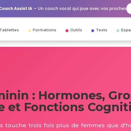
Coach Assist IA
— Un coach vocal qui joue avec vos proches
Tablettes
Formations
Outils
Tests
Espa
inin : Hormones, Gro
 et Fonctions Cognit
es touche trois fois plus de femmes que d'