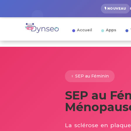
🎙️ NOUVEAU
Accueil
Apps
♀️ SEP au Féminin
SEP au Fém
Ménopause
La sclérose en plaqu