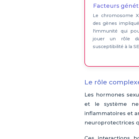
Facteurs génét
Le chromosome X
des gènes impliqu
l'immunité qui pou
jouer un rôle d
susceptibilité à la S
Le rôle comple
Les hormones sexue
et le système ne
inflammatoires et a
neuroprotectrices q
Ces interactions 