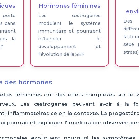
iques
Hormones féminines
env
 porte
Les œstrogènes
Des
és dans
modulent le système
diffé
rraient
immunitaire et pourraient
facteu
ans la
influencer le
sexe (
EP
développement et
stress)
l'évolution de la SEP
xe des hormones
lles féminines ont des effets complexes sur le 
rveux. Les œstrogènes peuvent avoir à la foi
nti-inflammatoires selon le contexte. La progestér
ui pourraient expliquer l'amélioration observée pe
hormonales expliquent pourquoi les symptômes