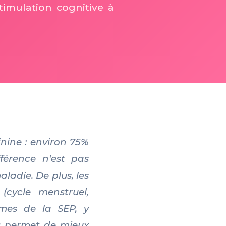
timulation cognitive à
nine : environ 75%
férence n'est pas
ladie. De plus, les
(cycle menstruel,
ômes de la SEP, y
és permet de mieux