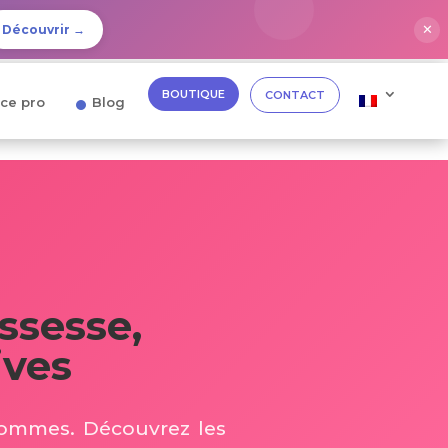
✕
Découvrir →
BOUTIQUE
CONTACT
ce pro
Blog
ssesse,
ives
hommes. Découvrez les