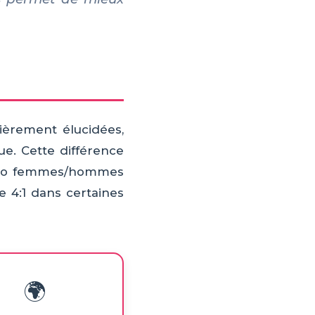
ièrement élucidées,
ue. Cette différence
 ratio femmes/hommes
re 4:1 dans certaines
🌍