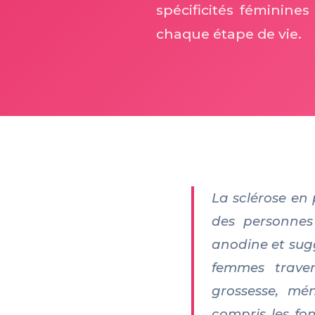
spécificités féminine
chaque étape de vie.
La sclérose en
des personnes
anodine et sugg
femmes traver
grossesse, mé
compris les fo