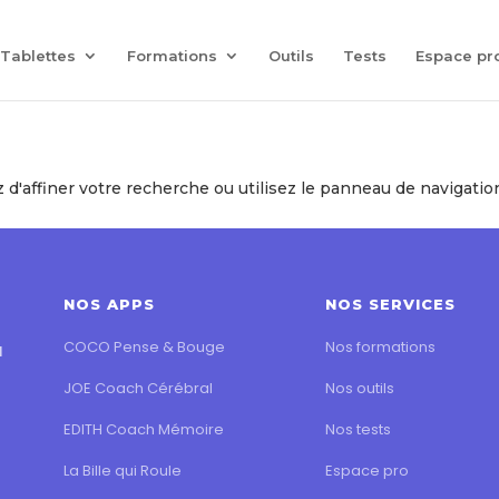
Coach Assist IA
— Un coach vocal qui joue avec vos proches
Tablettes
Formations
Outils
Tests
Espace pr
'affiner votre recherche ou utilisez le panneau de navigation c
NOS APPS
NOS SERVICES
COCO Pense & Bouge
Nos formations
l
JOE Coach Cérébral
Nos outils
EDITH Coach Mémoire
Nos tests
La Bille qui Roule
Espace pro