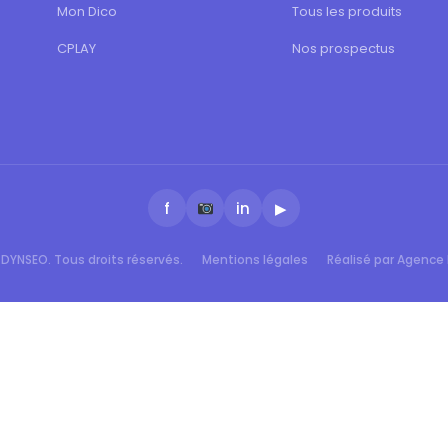
Mon Dico
Tous les produits
CPLAY
Nos prospectus
f
in
▶
DYNSEO. Tous droits réservés.
Mentions légales
Réalisé par Agence